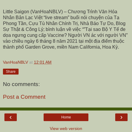
Little Saigon (VanHoaNBLV) – Chương Trình Văn Hóa
Nhân Bản Lạc Việt “live stream” buổi nói chuyện của Tạ
Phong Tần, Cựu Tù Nhân Chính Trị, Nhà Báo Tự Do, Blog
Sự Thật & Công Lý; bình luận về việc “”Tại sao Bộ Y Tế đe
dọa ngưng cung cấp Vaccine? Người VN ác với người VN”
vào chiều ngày 6 tháng 8 năm 2021 tại một địa điểm thuộc
thành phố Garden Grove, miền Nam California, Hoa Kỳ.
VanHoaNBLV
at
12:01 AM
Share
No comments:
Post a Comment
‹
›
Home
View web version