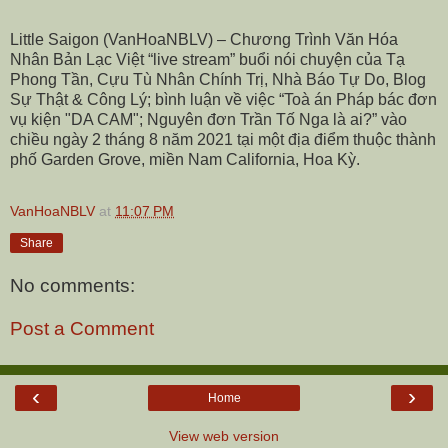
Little Saigon (VanHoaNBLV) – Chương Trình Văn Hóa
Nhân Bản Lạc Việt “live stream” buổi nói chuyện của Tạ
Phong Tần, Cựu Tù Nhân Chính Trị, Nhà Báo Tự Do, Blog
Sự Thật & Công Lý; bình luận về việc “Toà án Pháp bác đơn
vụ kiện "DA CAM"; Nguyên đơn Trần Tố Nga là ai?” vào
chiều ngày 2 tháng 8 năm 2021 tại một địa điểm thuộc thành
phố Garden Grove, miền Nam California, Hoa Kỳ.
VanHoaNBLV
at
11:07 PM
Share
No comments:
Post a Comment
‹
›
Home
View web version