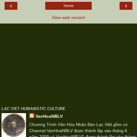
‹
›
Home
View web version
LAC VIET HUMANISTIC CULTURE
VanHoaNBLV
Chương Trình Văn Hóa Nhân Bản Lạc Việt gồm có
Channel VanHoaNBLV đuợc thành lập vào tháng 6
năm 2009 và VanHoaNBLV1 được thành lập vào tháng