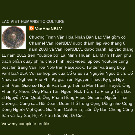
LAC VIET HUMANISTIC CULTURE
VanHoaNBLV
Chương Trình Văn Hóa Nhân Bản Lạc Việt gồm có
Channel VanHoaNBLV đuợc thành lập vào tháng 6
năm 2009 và VanHoaNBLV1 được thành lập vào tháng
11 năm 2012 trên Youtube bởi Lại Minh Thuận. Lại Minh Thuận phụ
trách phần quay phim, chụp hình, edit video, upload Youtube cùng
post lên trang Van Hoa Nblv trên Facebook, Twitter và trang blog
VanHoaNBLV. Với sự hợp tác của Cố Giáo sư Nguyễn Ngọc Bích, Cố
Nhạc sư Nghiêm Phú Phi, Ký giả Trần Nguyên Thao, Ký giả Ngô
Đình Vận, Giáo sư Huỳnh Văn Lang, Tiến sĩ Mai Thanh Truyết, Ông
Phan Kỳ Nhơn, Ông Phan Tấn Ngưu, Nick Trần, Tạ Phong Tần, Bác
sĩ Nguyễn Văn Quát, Ông Phạm Hồng Phúc, Guitarist Nguễn Thái
Cường... Cùng các Hội Đoàn, Đoàn Thể trong Cộng Đồng như Cộng
Đồng Người Việt Quốc Gia Nam California, Liên Ủy Ban Chống Cộng
Sản và Tay Sai, Hội Ái Hữu Bắc Việt Di Cư...
View my complete profile