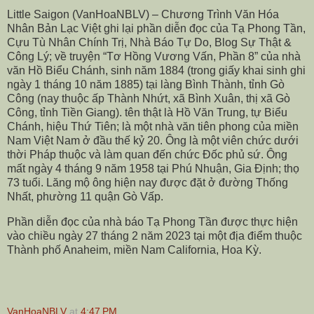
Little Saigon (VanHoaNBLV) – Chương Trình Văn Hóa
Nhân Bản Lạc Việt ghi lại phần diễn đọc của Tạ Phong Tần,
Cựu Tù Nhân Chính Trị, Nhà Báo Tự Do, Blog Sự Thật &
Công Lý; về truyện “Tơ Hồng Vương Vấn, Phần 8” của nhà
văn Hồ Biểu Chánh, sinh năm 1884 (trong giấy khai sinh ghi
ngày 1 tháng 10 năm 1885) tại làng Bình Thành, tỉnh Gò
Công (nay thuộc ấp Thành Nhứt, xã Bình Xuân, thị xã Gò
Công, tỉnh Tiền Giang). tên thật là Hồ Văn Trung, tự Biểu
Chánh, hiệu Thứ Tiên; là một nhà văn tiên phong của miền
Nam Việt Nam ở đầu thế kỷ 20. Ông là một viên chức dưới
thời Pháp thuộc và làm quan đến chức Đốc phủ sứ. Ông
mất ngày 4 tháng 9 năm 1958 tại Phú Nhuận, Gia Định; thọ
73 tuổi. Lăng mộ ông hiện nay được đặt ở đường Thống
Nhất, phường 11 quận Gò Vấp.
Phần diễn đọc của nhà báo Tạ Phong Tần được thực hiện
vào chiều ngày 27 tháng 2 năm 2023 tại một địa điểm thuộc
Thành phố Anaheim, miền Nam California, Hoa Kỳ.
VanHoaNBLV
at
4:47 PM