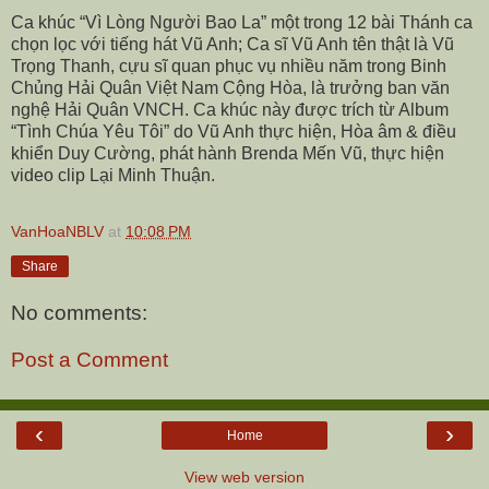
Ca khúc “Vì Lòng Người Bao La” một trong 12 bài Thánh ca
chọn lọc với tiếng hát Vũ Anh; Ca sĩ Vũ Anh tên thật là Vũ
Trọng Thanh, cựu sĩ quan phục vụ nhiều năm trong Binh
Chủng Hải Quân Việt Nam Cộng Hòa, là trưởng ban văn
nghệ Hải Quân VNCH. Ca khúc này được trích từ Album
“Tình Chúa Yêu Tôi” do Vũ Anh thực hiện, Hòa âm & điều
khiển Duy Cường, phát hành Brenda Mến Vũ, thực hiện
video clip Lại Minh Thuận.
VanHoaNBLV
at
10:08 PM
Share
No comments:
Post a Comment
‹
›
Home
View web version