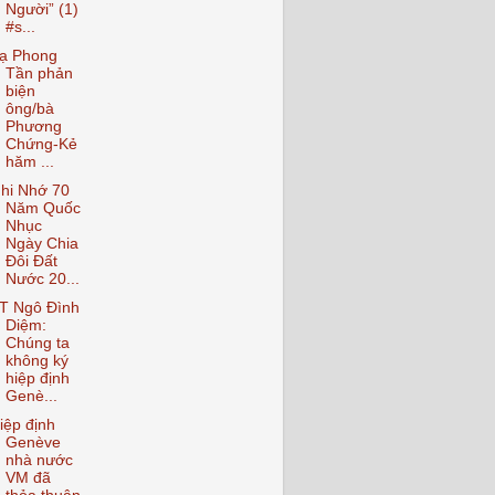
Người” (1)
#s...
ạ Phong
Tần phản
biện
ông/bà
Phương
Chứng-Kẻ
hăm ...
hi Nhớ 70
Năm Quốc
Nhục
Ngày Chia
Đôi Đất
Nước 20...
T Ngô Đình
Diệm:
Chúng ta
không ký
hiệp định
Genè...
iệp định
Genève
nhà nước
VM đã