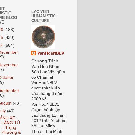
IET
LAC VIET
ISTIC
HUMANISTIC
RE BLOG
CULTURE
VE
26
(186)
25
(430)
24
(584)
December
VanHoaNBLV
59)
Chương Trình
November
Văn Hóa Nhân
37)
Bản Lạc Việt gồm
có Channel
October
59)
VanHoaNBLV
đuợc thành lập
September
vào tháng 6 năm
70)
2009 và
August
(48)
VanHoaNBLV1
được thành lập
July
(49)
vào tháng 11 năm
ÁNH XE
2012 trên Youtube
LÃNG TỬ
bởi Lại Minh
– Trọng
Thuận. Lại Minh
Khương &