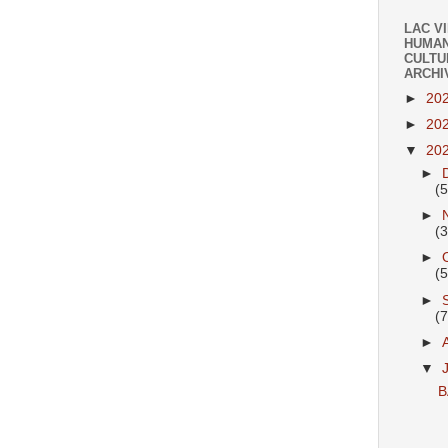
LAC V
HUMAN
CULTU
ARCHI
►
20
►
20
▼
20
►
(
►
(
►
(
►
(
►
▼
B