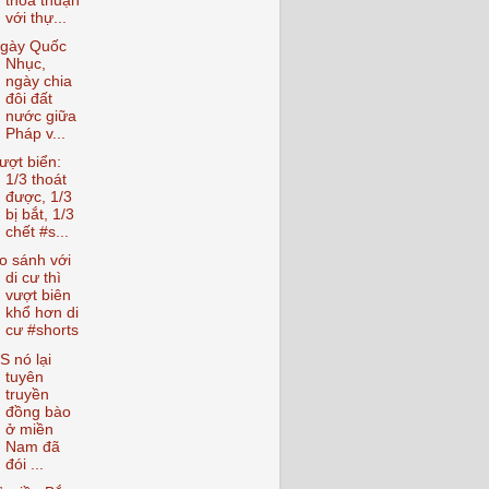
thỏa thuận
với thự...
gày Quốc
Nhục,
ngày chia
đôi đất
nước giữa
Pháp v...
ượt biển:
1/3 thoát
được, 1/3
bị bắt, 1/3
chết #s...
o sánh với
di cư thì
vượt biên
khổ hơn di
cư #shorts
S nó lại
tuyên
truyền
đồng bào
ở miền
Nam đã
đói ...