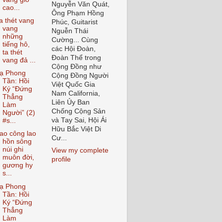
Nguyễn Văn Quát,
cao...
Ông Phạm Hồng
a thét vang
Phúc, Guitarist
vang
Nguễn Thái
những
Cường... Cùng
tiếng hô,
các Hội Đoàn,
ta thét
Đoàn Thể trong
vang đả ...
Cộng Đồng như
ạ Phong
Cộng Đồng Người
Tần: Hồi
Việt Quốc Gia
Ký “Đứng
Nam California,
Thẳng
Liên Ủy Ban
Làm
Chống Cộng Sản
Người” (2)
và Tay Sai, Hội Ái
#s...
Hữu Bắc Việt Di
ao công lao
Cư...
hồn sông
núi ghi
View my complete
muôn đời,
profile
gương hy
s...
ạ Phong
Tần: Hồi
Ký “Đứng
Thẳng
Làm