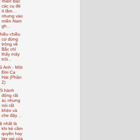
 miền Bắc
các cụ đẻ
ít lắm…
nhưng vào
miền Nam
gh...
hiều chiều
cứ đứng
trông về
Bắc chỉ
thấy mây
trôi...
ũ Anh - Một
Đời Ca
Hát (Phần
2)
S hành
động rất
ác nhưng
nói rất
khéo và
che đậy ...
ệ nhất là
khi kẻ cầm
quyền hay
tay sai của