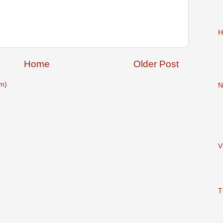
H
Home
Older Post
m)
N
V
T