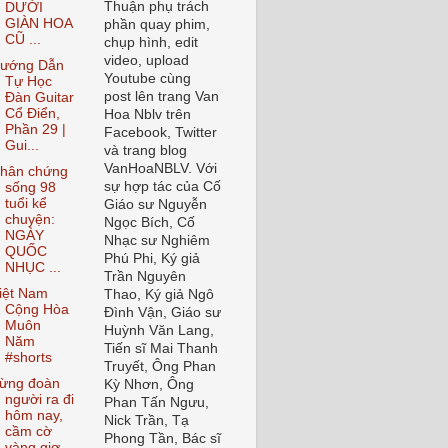
Thuận phụ trách
DƯỚI
GIÀN HOA
phần quay phim,
CŨ ...
chụp hình, edit
video, upload
ướng Dẫn
Youtube cùng
Tự Học
post lên trang Van
Đàn Guitar
Cổ Điển,
Hoa Nblv trên
Phần 29 |
Facebook, Twitter
Gui...
và trang blog
VanHoaNBLV. Với
hân chứng
sự hợp tác của Cố
sống 98
tuổi kể
Giáo sư Nguyễn
chuyện:
Ngọc Bích, Cố
NGÀY
Nhạc sư Nghiêm
QUỐC
Phú Phi, Ký giả
NHỤC ...
Trần Nguyên
iệt Nam
Thao, Ký giả Ngô
Cộng Hòa
Đình Vận, Giáo sư
Muôn
Huỳnh Văn Lang,
Năm
Tiến sĩ Mai Thanh
#shorts
Truyết, Ông Phan
ừng đoàn
Kỳ Nhơn, Ông
người ra đi
Phan Tấn Ngưu,
hôm nay,
Nick Trần, Tạ
cầm cờ
Phong Tần, Bác sĩ
vàng giơ