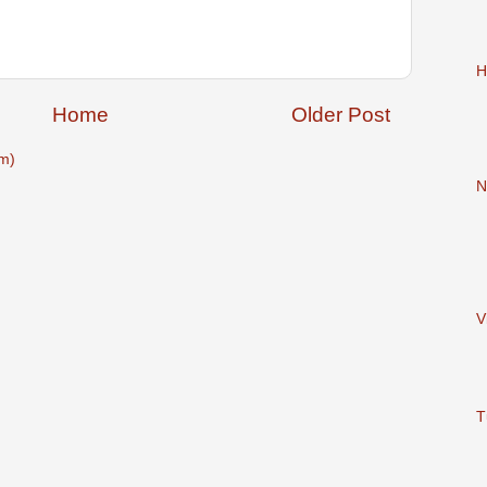
H
Home
Older Post
m)
N
V
T