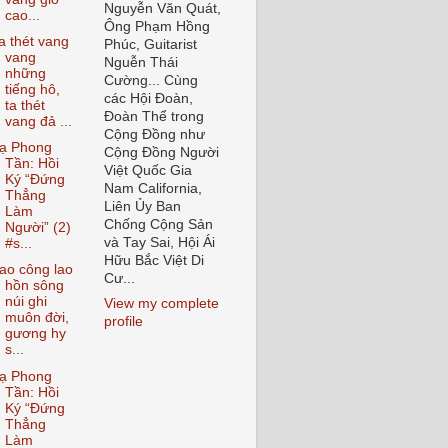
Nguyễn Văn Quát,
cao...
Ông Phạm Hồng
a thét vang
Phúc, Guitarist
vang
Nguễn Thái
những
Cường... Cùng
tiếng hô,
các Hội Đoàn,
ta thét
Đoàn Thể trong
vang đả ...
Cộng Đồng như
ạ Phong
Cộng Đồng Người
Tần: Hồi
Việt Quốc Gia
Ký “Đứng
Nam California,
Thẳng
Liên Ủy Ban
Làm
Chống Cộng Sản
Người” (2)
và Tay Sai, Hội Ái
#s...
Hữu Bắc Việt Di
ao công lao
Cư...
hồn sông
núi ghi
View my complete
muôn đời,
profile
gương hy
s...
ạ Phong
Tần: Hồi
Ký “Đứng
Thẳng
Làm