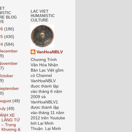
IET
LAC VIET
ISTIC
HUMANISTIC
RE BLOG
CULTURE
VE
26
(186)
25
(430)
24
(584)
December
VanHoaNBLV
59)
Chương Trình
November
Văn Hóa Nhân
37)
Bản Lạc Việt gồm
có Channel
October
59)
VanHoaNBLV
đuợc thành lập
September
vào tháng 6 năm
70)
2009 và
August
(48)
VanHoaNBLV1
được thành lập
July
(49)
vào tháng 11 năm
ÁNH XE
2012 trên Youtube
LÃNG TỬ
bởi Lại Minh
– Trọng
Thuận. Lại Minh
Khương &