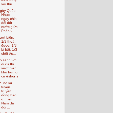
thỏa thuận
với thự...
gày Quốc
Nhục,
ngày chia
đôi đất
nước giữa
Pháp v...
ượt biển:
1/3 thoát
được, 1/3
bị bắt, 1/3
chết #s...
o sánh với
di cư thì
vượt biên
khổ hơn di
cư #shorts
S nó lại
tuyên
truyền
đồng bào
ở miền
Nam đã
đói ...