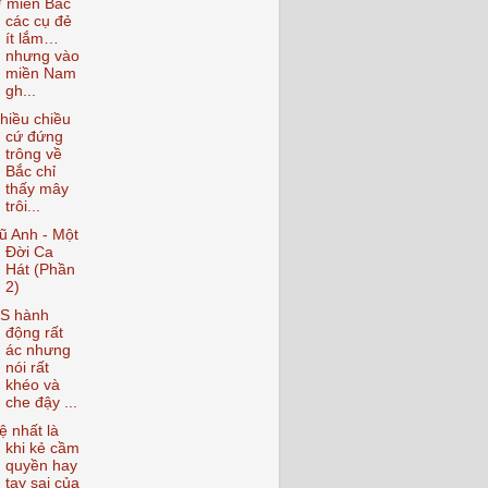
 miền Bắc
các cụ đẻ
ít lắm…
nhưng vào
miền Nam
gh...
hiều chiều
cứ đứng
trông về
Bắc chỉ
thấy mây
trôi...
ũ Anh - Một
Đời Ca
Hát (Phần
2)
S hành
động rất
ác nhưng
nói rất
khéo và
che đậy ...
ệ nhất là
khi kẻ cầm
quyền hay
tay sai của