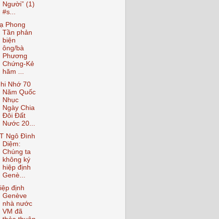
Người” (1)
#s...
ạ Phong
Tần phản
biện
ông/bà
Phương
Chứng-Kẻ
hăm ...
hi Nhớ 70
Năm Quốc
Nhục
Ngày Chia
Đôi Đất
Nước 20...
T Ngô Đình
Diệm:
Chúng ta
không ký
hiệp định
Genè...
iệp định
Genève
nhà nước
VM đã