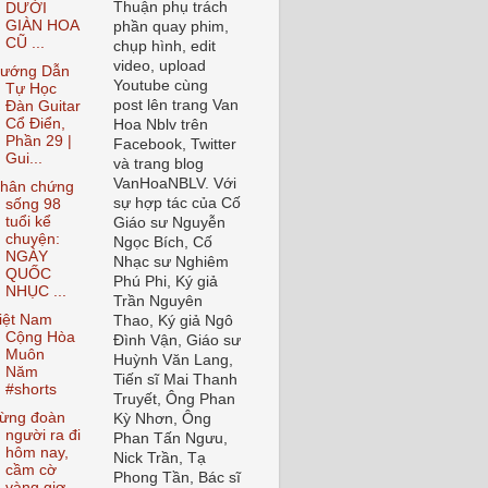
Thuận phụ trách
DƯỚI
GIÀN HOA
phần quay phim,
CŨ ...
chụp hình, edit
video, upload
ướng Dẫn
Youtube cùng
Tự Học
post lên trang Van
Đàn Guitar
Cổ Điển,
Hoa Nblv trên
Phần 29 |
Facebook, Twitter
Gui...
và trang blog
VanHoaNBLV. Với
hân chứng
sự hợp tác của Cố
sống 98
tuổi kể
Giáo sư Nguyễn
chuyện:
Ngọc Bích, Cố
NGÀY
Nhạc sư Nghiêm
QUỐC
Phú Phi, Ký giả
NHỤC ...
Trần Nguyên
iệt Nam
Thao, Ký giả Ngô
Cộng Hòa
Đình Vận, Giáo sư
Muôn
Huỳnh Văn Lang,
Năm
Tiến sĩ Mai Thanh
#shorts
Truyết, Ông Phan
ừng đoàn
Kỳ Nhơn, Ông
người ra đi
Phan Tấn Ngưu,
hôm nay,
Nick Trần, Tạ
cầm cờ
Phong Tần, Bác sĩ
vàng giơ