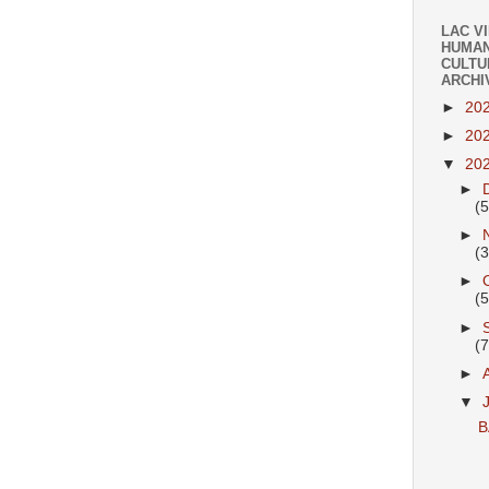
LAC V
HUMAN
CULTU
ARCHI
►
20
►
20
▼
20
►
(
►
(
►
(
►
(
►
▼
B