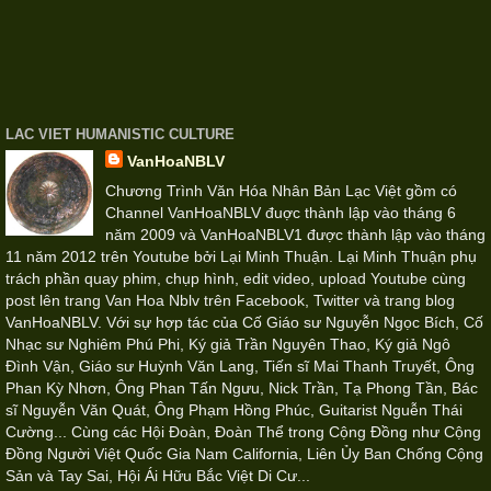
LAC VIET HUMANISTIC CULTURE
VanHoaNBLV
Chương Trình Văn Hóa Nhân Bản Lạc Việt gồm có
Channel VanHoaNBLV đuợc thành lập vào tháng 6
năm 2009 và VanHoaNBLV1 được thành lập vào tháng
11 năm 2012 trên Youtube bởi Lại Minh Thuận. Lại Minh Thuận phụ
trách phần quay phim, chụp hình, edit video, upload Youtube cùng
post lên trang Van Hoa Nblv trên Facebook, Twitter và trang blog
VanHoaNBLV. Với sự hợp tác của Cố Giáo sư Nguyễn Ngọc Bích, Cố
Nhạc sư Nghiêm Phú Phi, Ký giả Trần Nguyên Thao, Ký giả Ngô
Đình Vận, Giáo sư Huỳnh Văn Lang, Tiến sĩ Mai Thanh Truyết, Ông
Phan Kỳ Nhơn, Ông Phan Tấn Ngưu, Nick Trần, Tạ Phong Tần, Bác
sĩ Nguyễn Văn Quát, Ông Phạm Hồng Phúc, Guitarist Nguễn Thái
Cường... Cùng các Hội Đoàn, Đoàn Thể trong Cộng Đồng như Cộng
Đồng Người Việt Quốc Gia Nam California, Liên Ủy Ban Chống Cộng
Sản và Tay Sai, Hội Ái Hữu Bắc Việt Di Cư...