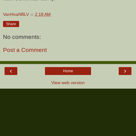
VanHoaNBLV
at
2:18 AM
Share
No comments:
Post a Comment
‹
›
Home
View web version