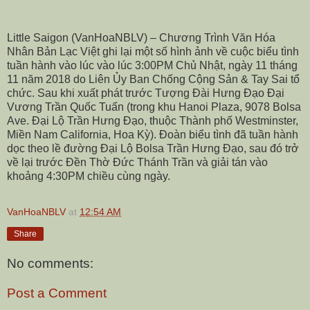
Little Saigon (VanHoaNBLV) – Chương Trình Văn Hóa
Nhân Bản Lạc Việt ghi lại một số hình ảnh về cuộc biểu tình
tuần hành vào lúc vào lúc 3:00PM Chủ Nhật, ngày 11 tháng
11 năm 2018 do Liên Ủy Ban Chống Cộng Sản & Tay Sai tổ
chức. Sau khi xuất phát trước Tượng Đài Hưng Đạo Đại
Vương Trần Quốc Tuấn (trong khu Hanoi Plaza,
9078 Bolsa
Ave
. Đại Lộ Trần Hưng Đạo, thuộc Thành phố Westminster,
Miền Nam California, Hoa Kỳ). Đoàn biểu tình đã tuần hành
dọc theo lề đường Đại Lộ Bolsa Trần Hưng Đạo, sau đó trở
về lại trước Đền Thờ Đức Thánh Trần và giải tán vào
khoảng 4:30PM chiều cùng ngày.
VanHoaNBLV
at
12:54 AM
Share
No comments:
Post a Comment