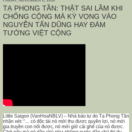
FRIDAY, NOVEMBER 2, 2018
TẠ PHONG TẦN: THẬT SAI LẦM KHI
CHỐNG CỘNG MÀ KỲ VỌNG VÀO
NGUYỄN TẤN DŨNG HAY ĐÁM
TƯỚNG VIỆT CỘNG
Little Saigon (VanHoaNBLV) – Nhà báo tự do Tạ Phong Tần
nhận xét: “… có độc tài nó mới thu được quyền lợi, nó mới
gia truyền con nối được, nó mới giữ cái ghế của nó được.
Chớ nếu mà nó dân chủ như những nước dân chủ thí dụ