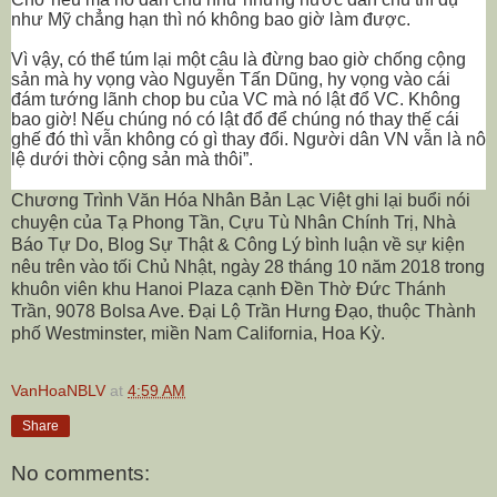
như Mỹ chẳng hạn thì nó không bao giờ làm được.
Vì vậy, có thể túm lại một câu là đừng bao giờ chống cộng
sản mà hy vọng vào Nguyễn Tấn Dũng, hy vọng vào cái
đám tướng lãnh chop bu của VC mà nó lật đổ VC. Không
bao giờ! Nếu chúng nó có lật đổ để chúng nó thay thế cái
ghế đó thì vẫn không có gì thay đổi. Người dân VN vẫn là nô
lệ dưới thời cộng sản mà thôi”.
Chương Trình Văn Hóa Nhân Bản Lạc Việt ghi lại buổi nói
chuyện của Tạ Phong Tần, Cựu Tù Nhân Chính Trị, Nhà
Báo Tự Do, Blog Sự Thật & Công Lý bình luận về sự kiện
nêu trên vào tối Chủ Nhật, ngày 28 tháng 10 năm 2018 trong
khuôn viên khu Hanoi Plaza cạnh Đền Thờ Đức Thánh
Trần,
9078 Bolsa Ave
. Đại Lộ Trần Hưng Đạo, thuộc Thành
phố Westminster, miền Nam California, Hoa Kỳ.
VanHoaNBLV
at
4:59 AM
Share
No comments: