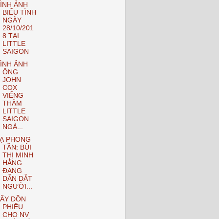
ÌNH ẢNH
BIỂU TÌNH
NGÀY
28/10/201
8 TẠI
LITTLE
SAIGON
ÌNH ẢNH
ÔNG
JOHN
COX
VIẾNG
THĂM
LITTLE
SAIGON
NGÀ...
Ạ PHONG
TẦN: BÙI
THỊ MINH
HẰNG
ĐANG
DẪN DẮT
NGƯỜI...
ÃY DỒN
PHIẾU
CHO NV