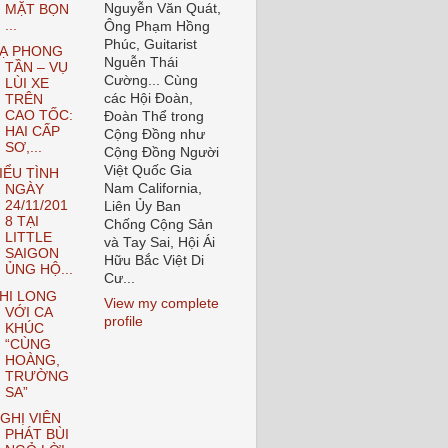
Nguyễn Văn Quát,
MẶT BỌN
...
Ông Phạm Hồng
Phúc, Guitarist
Ạ PHONG
Nguễn Thái
TẦN – VỤ
Cường... Cùng
LÙI XE
các Hội Đoàn,
TRÊN
CAO TỐC:
Đoàn Thể trong
HAI CẤP
Cộng Đồng như
SƠ,...
Cộng Đồng Người
Việt Quốc Gia
IỂU TÌNH
Nam California,
NGÀY
24/11/201
Liên Ủy Ban
8 TẠI
Chống Cộng Sản
LITTLE
và Tay Sai, Hội Ái
SAIGON
Hữu Bắc Việt Di
ỦNG HỘ...
Cư...
HI LONG
View my complete
VỚI CA
profile
KHÚC
“CÙNG
HOÀNG,
TRƯỜNG
SA”
GHỊ VIÊN
PHÁT BÙI