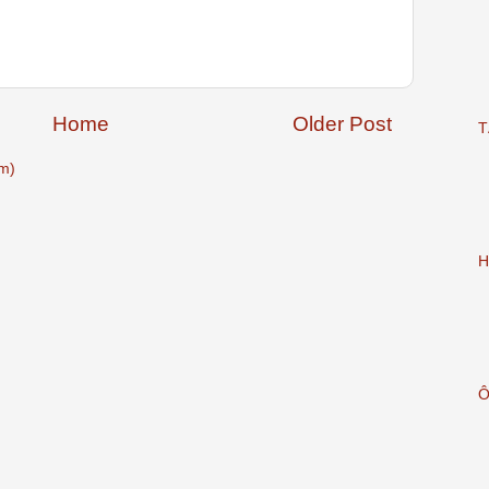
Home
Older Post
T
m)
H
Ô