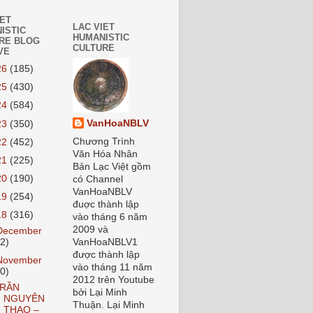
IET
LAC VIET
ISTIC
HUMANISTIC
RE BLOG
CULTURE
VE
26
(185)
25
(430)
24
(584)
VanHoaNBLV
23
(350)
Chương Trình
22
(452)
Văn Hóa Nhân
21
(225)
Bản Lạc Việt gồm
20
(190)
có Channel
VanHoaNBLV
19
(254)
đuợc thành lập
18
(316)
vào tháng 6 năm
2009 và
December
22)
VanHoaNBLV1
được thành lập
November
vào tháng 11 năm
20)
2012 trên Youtube
RẦN
bởi Lại Minh
NGUYÊN
Thuận. Lại Minh
THAO –