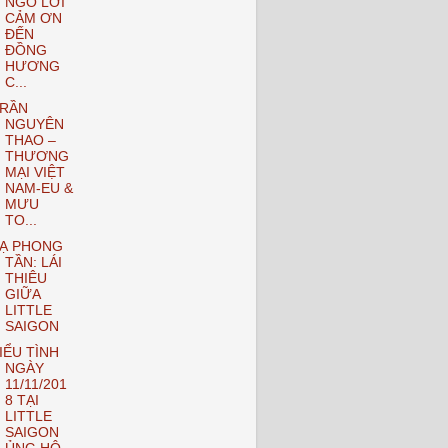
NGỎ LỜI
CẢM ƠN
ĐẾN
ĐỒNG
HƯƠNG
C...
RẦN
NGUYÊN
THAO –
THƯƠNG
MẠI VIỆT
NAM-EU &
MƯU
TO...
Ạ PHONG
TẦN: LÁI
THIÊU
GIỮA
LITTLE
SAIGON
IỂU TÌNH
NGÀY
11/11/201
8 TẠI
LITTLE
SAIGON