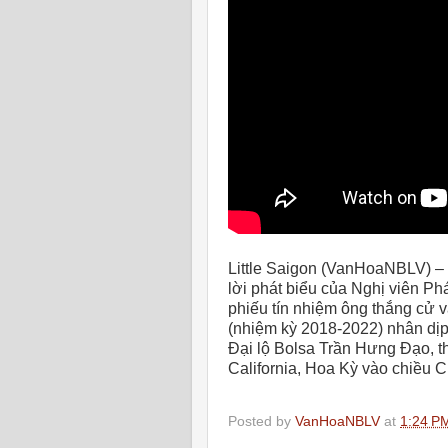
Little Saigon (VanHoaNBLV) –
lời phát biểu của Nghị viên P
phiếu tín nhiệm ông thắng cử 
(nhiệm kỳ 2018-2022) nhân dịp 
Đại lộ Bolsa Trần Hưng Đạo, 
California, Hoa Kỳ vào chiều 
Posted by
VanHoaNBLV
at
1:24 P