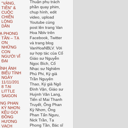
Thuận phụ trách
“VÀNG,
phần quay phim,
TIỀN” &
chụp hình, edit
CUỘC
CHIẾN
video, upload
LÒNG
Youtube cùng
DÂN
post lên trang Van
Hoa Nblv trên
Ạ PHONG
Facebook, Twitter
TẦN – TẠ
ƠN
và trang blog
NHỮNG
VanHoaNBLV. Với
CON
sự hợp tác của Cố
NGƯỜI VĨ
Giáo sư Nguyễn
ĐẠI
Ngọc Bích, Cố
ÌNH ẢNH
Nhạc sư Nghiêm
BIỂU TÌNH
Phú Phi, Ký giả
NGÀY
Trần Nguyên
11/11/201
Thao, Ký giả Ngô
8 TẠI
Đình Vận, Giáo sư
LITTLE
Huỳnh Văn Lang,
SAIGON
Tiến sĩ Mai Thanh
NG PHAN
Truyết, Ông Phan
KỲ NHƠN:
Kỳ Nhơn, Ông
KÊU GỌI
Phan Tấn Ngưu,
ĐỒNG
Nick Trần, Tạ
HƯƠNG
Phong Tần, Bác sĩ
VẠCH