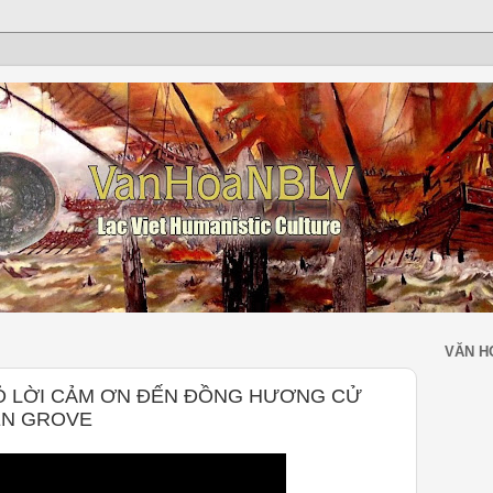
VĂN H
GỎ LỜI CẢM ƠN ĐẾN ĐỒNG HƯƠNG CỬ
DEN GROVE