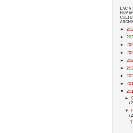
LAC V
HUMAN
CULTU
ARCHI
►
20
►
20
►
20
►
20
►
20
►
20
►
20
►
20
▼
20
►
(
▼
(
T