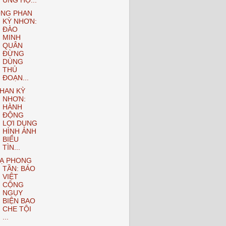
ỦNG HỘ...
NG PHAN
KỲ NHƠN:
ĐÀO
MINH
QUÂN
ĐỪNG
DÙNG
THỦ
ĐOẠN...
HAN KỲ
NHƠN:
HÀNH
ĐỘNG
LỢI DỤNG
HÌNH ẢNH
BIỂU
TÌN...
Ạ PHONG
TẦN: BÁO
VIỆT
CỘNG
NGỤY
BIỆN BAO
CHE TỘI
...