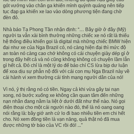
gót vướng vào chân ga khiến mình quýnh quáng nên tiếp
tục đạp ga khiến xe lao vào dòng phương tiện đang chờ
đèn đỏ.
Nhà báo Tạ Phong Tần nhận định: “… Bây giờ ở đây (Mỹ)
người ta vẫn xài bình thường những chiếc xe nó rất là thiếu
hệ thống điều khiển gọi là digital mà những chiếc BMW hiện
đại như xe của Nga Brazil có, nó càng hiện đại thì mức độ
an toàn nó càng cao chớ không có cái chuyện giày dép gì ở
trong đây hết cả và nó cũng không không có chuyện lầm lẫn
gì hết cả. Đó chỉ là một lý do để báo chí CS lừa bịp dư luận
để xoa dịu sự phẫn nộ đối với cái con mụ Nga Brazil này về
cái hành vi xem thường cái tính mạng người dân của nó!
Vì nó, ỷ thị rằng nó có tiền. Ngay cả khi vừa gây tai nạn
xong, nó bước xuống xe không cần quan tâm đến những
nạn nhân đang nằm la liệt ở dưới đất như thế nào. Nó gọi
điện thoại cho một cái người nào đó, thế là nó oang oang
nói rằng là: bây giớ anh cứ lo đi bao nhiêu tiền em chi hết
cho. Nó xem đồng tiền là vạn năng, quả thật nó đã mua
được những tờ báo của VC rồi đó! ...”