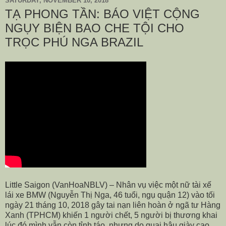
SATURDAY, NOVEMBER 10, 2018
TẠ PHONG TẦN: BÁO VIỆT CỘNG
NGỤY BIỆN BAO CHE TỘI CHO
TRỌC PHÚ NGA BRAZIL
Little Saigon (VanHoaNBLV) – Nhân vụ việc một nữ tài xế
lái xe BMW
(
Nguyễn Thị Nga, 46 tuổi, ngụ quận 12) vào tối
ngày 21 tháng 10, 2018
gây tai nạn liên hoàn ở ngã tư Hàng
Xanh (TPHCM) khiến 1 người chết, 5 người bị thương khai
lúc đó mình vẫn còn tỉnh táo, nhưng do quai hậu giày cao