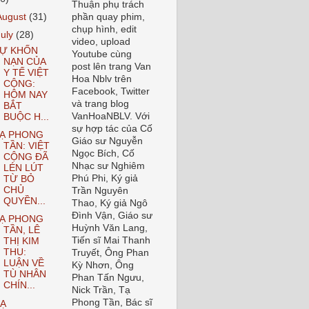
Thuận phụ trách
August
(31)
phần quay phim,
chụp hình, edit
July
(28)
video, upload
Ự KHỐN
Youtube cùng
NẠN CỦA
post lên trang Van
Y TẾ VIỆT
Hoa Nblv trên
CỘNG:
Facebook, Twitter
HÔM NAY
và trang blog
BẮT
VanHoaNBLV. Với
BUỘC H...
sự hợp tác của Cố
Ạ PHONG
Giáo sư Nguyễn
TẦN: VIỆT
Ngọc Bích, Cố
CỘNG ĐÃ
Nhạc sư Nghiêm
LÉN LÚT
Phú Phi, Ký giả
TỪ BỎ
CHỦ
Trần Nguyên
QUYỀN...
Thao, Ký giả Ngô
Đình Vận, Giáo sư
Ạ PHONG
Huỳnh Văn Lang,
TẦN, LÊ
Tiến sĩ Mai Thanh
THỊ KIM
THU:
Truyết, Ông Phan
LUẬN VỀ
Kỳ Nhơn, Ông
TÙ NHÂN
Phan Tấn Ngưu,
CHÍN...
Nick Trần, Tạ
Phong Tần, Bác sĩ
Ạ