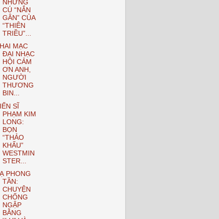
NHỮNG
CÚ “NẮN
GÂN” CỦA
“THIÊN
TRIỀU”...
HAI MẠC
ĐẠI NHẠC
HỘI CẢM
ƠN ANH,
NGƯỜI
THƯƠNG
BIN...
IẾN SĨ
PHẠM KIM
LONG:
BỌN
“THẢO
KHẤU”
WESTMIN
STER...
Ạ PHONG
TẦN:
CHUYỆN
CHỐNG
NGẬP
BẰNG