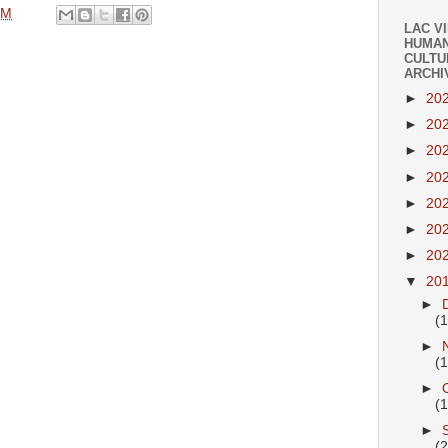
PM
LAC V
HUMAN
CULTU
ARCHI
►
20
►
20
►
20
►
20
►
20
►
20
►
20
▼
20
►
(
►
(
►
(
►
(