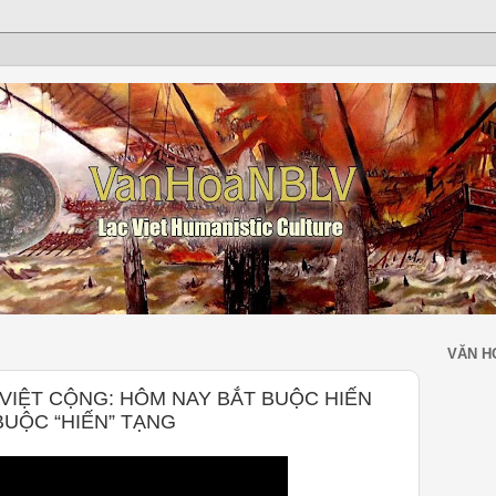
VĂN H
 VIỆT CỘNG: HÔM NAY BẮT BUỘC HIẾN
BUỘC “HIẾN” TẠNG