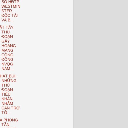
SỐ HĐTP
WESTMIN
STER
ĐỘC TÀI
VÀ B...
ẬT TẨY
THỦ
ĐOẠN
GÂY
HOANG
MANG
CỘNG
ĐỒNG
NVQG
NAM...
HÁT BÙI:
NHỮNG
THỦ
ĐOẠN
TIỂU
NHÂN
NHẰM
CẢN TRỞ
TÔ...
Ạ PHONG
TẦN: