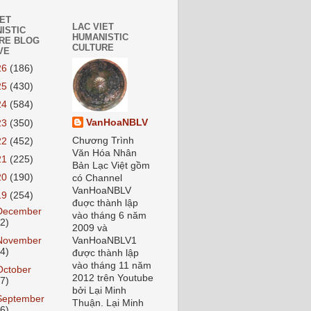
IET
LAC VIET
ISTIC
HUMANISTIC
RE BLOG
CULTURE
VE
26
(186)
25
(430)
24
(584)
VanHoaNBLV
23
(350)
Chương Trình
22
(452)
Văn Hóa Nhân
21
(225)
Bản Lạc Việt gồm
20
(190)
có Channel
VanHoaNBLV
19
(254)
đuợc thành lập
December
vào tháng 6 năm
12)
2009 và
November
VanHoaNBLV1
14)
được thành lập
vào tháng 11 năm
October
2012 trên Youtube
17)
bởi Lại Minh
September
Thuận. Lại Minh
26)