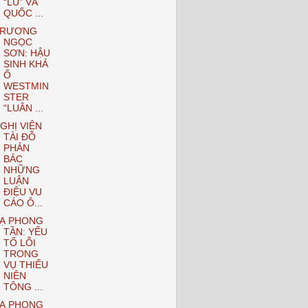
“LU” VÀ
QUỐC ...
TRƯƠNG
NGỌC
SƠN: HẬU
SINH KHẢ
Ố
WESTMIN
STER
“LUÂN ...
GHỊ VIÊN
TÀI ĐỖ
PHẢN
BÁC
NHỮNG
LUẬN
ĐIỆU VU
CÁO Ô...
Ạ PHONG
TẦN: YẾU
TỐ LỖI
TRONG
VỤ THIẾU
NIÊN
TÔNG ...
Ạ PHONG