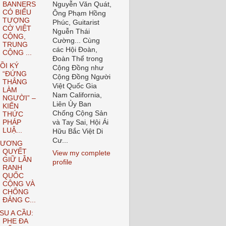
BANNERS
Nguyễn Văn Quát,
CÓ BIỂU
Ông Phạm Hồng
TƯỢNG
Phúc, Guitarist
CỜ VIỆT
Nguễn Thái
CỘNG,
Cường... Cùng
TRUNG
các Hội Đoàn,
CỘNG ...
Đoàn Thể trong
ỒI KÝ
Cộng Đồng như
“ĐỨNG
Cộng Đồng Người
THẲNG
Việt Quốc Gia
LÀM
Nam California,
NGƯỜI” –
Liên Ủy Ban
KIẾN
Chống Cộng Sản
THỨC
PHÁP
và Tay Sai, Hội Ái
LUẬ...
Hữu Bắc Việt Di
Cư...
CƯƠNG
QUYẾT
View my complete
GIỮ LẰN
profile
RANH
QUỐC
CỘNG VÀ
CHỐNG
ĐẢNG C...
SU A CẦU:
PHE ĐA