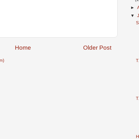
►
▼
S
Home
Older Post
m)
T
T
H