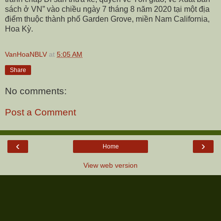
sách ở VN” vào chiều ngày 7 tháng 8 năm 2020 tại một địa
điểm thuộc thành phố Garden Grove, miền Nam California,
Hoa Kỳ.
VanHoaNBLV
at
5:05 AM
Share
No comments:
Post a Comment
‹
›
Home
View web version