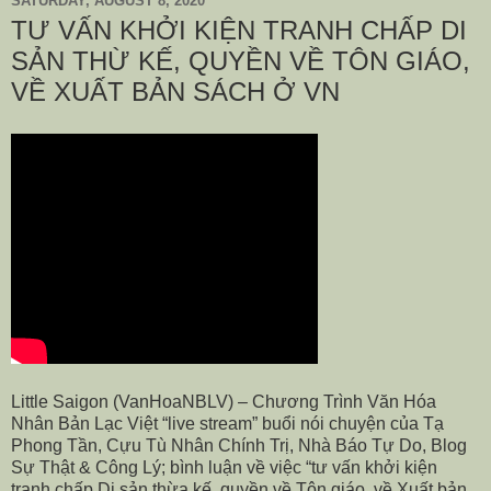
SATURDAY, AUGUST 8, 2020
TƯ VẤN KHỞI KIỆN TRANH CHẤP DI
SẢN THỪ KẾ, QUYỀN VỀ TÔN GIÁO,
VỀ XUẤT BẢN SÁCH Ở VN
Little Saigon (VanHoaNBLV) – Chương Trình Văn Hóa
Nhân Bản Lạc Việt “live stream” buổi nói chuyện của Tạ
Phong Tần, Cựu Tù Nhân Chính Trị, Nhà Báo Tự Do, Blog
Sự Thật & Công Lý; bình luận về việc “tư vấn khởi kiện
tranh chấp Di sản thừa kế, quyền về Tôn giáo, về Xuất bản