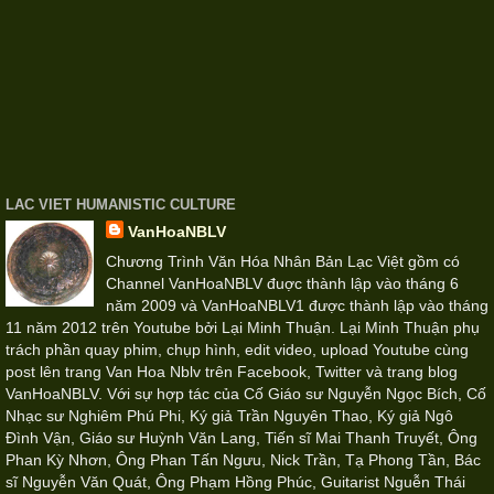
LAC VIET HUMANISTIC CULTURE
VanHoaNBLV
Chương Trình Văn Hóa Nhân Bản Lạc Việt gồm có
Channel VanHoaNBLV đuợc thành lập vào tháng 6
năm 2009 và VanHoaNBLV1 được thành lập vào tháng
11 năm 2012 trên Youtube bởi Lại Minh Thuận. Lại Minh Thuận phụ
trách phần quay phim, chụp hình, edit video, upload Youtube cùng
post lên trang Van Hoa Nblv trên Facebook, Twitter và trang blog
VanHoaNBLV. Với sự hợp tác của Cố Giáo sư Nguyễn Ngọc Bích, Cố
Nhạc sư Nghiêm Phú Phi, Ký giả Trần Nguyên Thao, Ký giả Ngô
Đình Vận, Giáo sư Huỳnh Văn Lang, Tiến sĩ Mai Thanh Truyết, Ông
Phan Kỳ Nhơn, Ông Phan Tấn Ngưu, Nick Trần, Tạ Phong Tần, Bác
sĩ Nguyễn Văn Quát, Ông Phạm Hồng Phúc, Guitarist Nguễn Thái