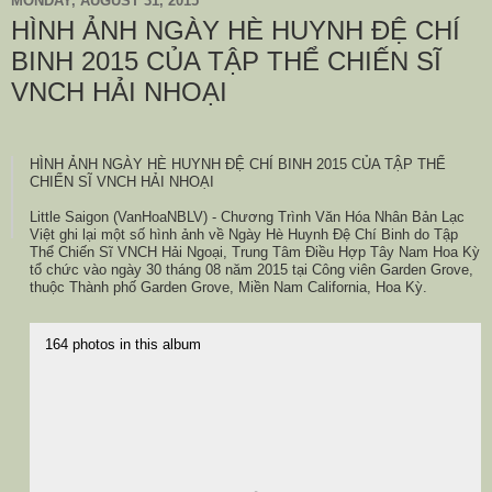
MONDAY, AUGUST 31, 2015
HÌNH ẢNH NGÀY HÈ HUYNH ĐỆ CHÍ
BINH 2015 CỦA TẬP THỂ CHIẾN SĨ
VNCH HẢI NHOẠI
HÌNH ẢNH NGÀY HÈ HUYNH ĐỆ CHÍ BINH 2015 CỦA TẬP THỂ
CHIẾN SĨ VNCH HẢI NHOẠI
Little Saigon (VanHoaNBLV) - Chương Trình Văn Hóa Nhân Bản Lạc
Việt ghi lại một số hình ảnh về Ngày Hè Huynh Đệ Chí Binh do Tập
Thể Chiến Sĩ VNCH Hải Ngoại, Trung Tâm Điều Hợp Tây Nam Hoa Kỳ
tổ chức vào ngày 30 tháng 08 năm 2015 tại Công viên Garden Grove,
thuộc Thành phố Garden Grove, Miền Nam California, Hoa Kỳ.
164 photos in this album