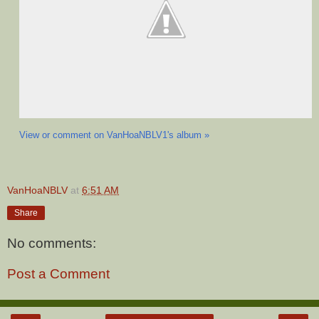
View or comment on VanHoaNBLV1's album »
VanHoaNBLV
at
6:51 AM
Share
No comments:
Post a Comment