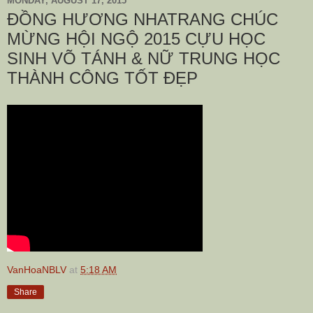
MONDAY, AUGUST 17, 2015
ĐỒNG HƯƠNG NHATRANG CHÚC
MỪNG HỘI NGỘ 2015 CỰU HỌC
SINH VÕ TÁNH & NỮ TRUNG HỌC
THÀNH CÔNG TỐT ĐẸP
VanHoaNBLV
at
5:18 AM
Share