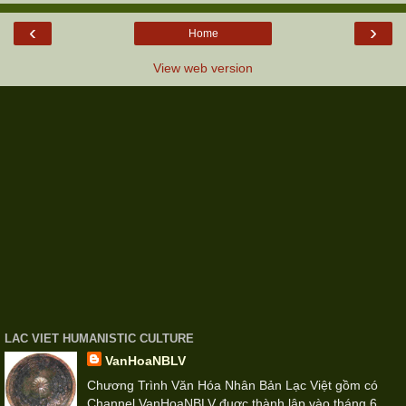
‹
›
Home
View web version
LAC VIET HUMANISTIC CULTURE
VanHoaNBLV
Chương Trình Văn Hóa Nhân Bản Lạc Việt gồm có
Channel VanHoaNBLV đuợc thành lập vào tháng 6