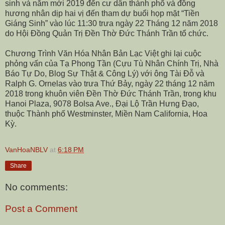
sinh và năm mới 2019 đến cư dân thành phố và đồng
hương nhân dịp hai vị đến tham dự buổi họp mặt “Tiền
Giáng Sinh” vào lúc 11:30 trưa ngày 22 Tháng 12 năm 2018
do Hội Đồng Quản Trị Đền Thờ Đức Thánh Trần tổ chức.
Chương Trình Văn Hóa Nhân Bản Lạc Việt ghi lại cuộc
phỏng vấn của Tạ Phong Tần (Cựu Tù Nhân Chính Trị, Nhà
Báo Tự Do, Blog Sự Thật & Công Lý) với ông Tài Đỗ và
Ralph G. Ornelas vào trưa Thứ Bảy, ngày 22 tháng 12 năm
2018 trong khuôn viên Đền Thờ Đức Thánh Trần, trong khu
Hanoi Plaza,
9078 Bolsa Ave
., Đại Lộ Trần Hưng Đạo,
thuộc Thành phố Westminster, Miền Nam California, Hoa
Kỳ.
VanHoaNBLV
at
6:18 PM
Share
No comments:
Post a Comment