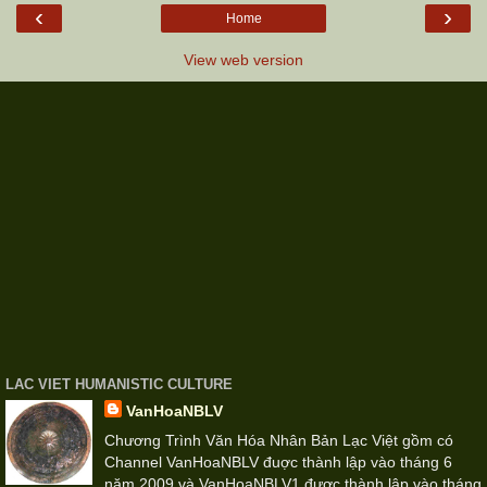
‹
›
Home
View web version
LAC VIET HUMANISTIC CULTURE
VanHoaNBLV
Chương Trình Văn Hóa Nhân Bản Lạc Việt gồm có
Channel VanHoaNBLV đuợc thành lập vào tháng 6
năm 2009 và VanHoaNBLV1 được thành lập vào tháng