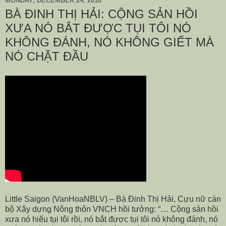
MONDAY, DECEMBER 24, 2018
BÀ ĐINH THỊ HẢI: CỘNG SẢN HỒI
XƯA NÓ BẮT ĐƯỢC TỤI TÔI NÓ
KHÔNG ĐÁNH, NÓ KHÔNG GIẾT MÀ
NÓ CHẶT ĐẦU
Little Saigon (VanHoaNBLV) – Bà Đinh Thị Hải, Cựu nữ cán
bộ Xây dựng Nông thôn VNCH hồi tưởng: “… Cộng sản hồi
xưa nó hiểu tụi tôi rồi, nó bắt được tụi tôi nó không đánh, nó