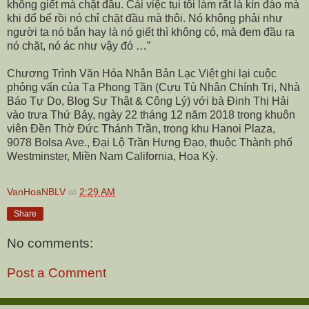
không giết mà chặt đầu. Cái việc tụi tôi làm rất là kín đáo mà
khi đổ bể rồi nó chỉ chặt đầu mà thôi. Nó không phải như
người ta nó bắn hay là nó giết thì không có, mà đem đầu ra
nó chặt, nó ác như vậy đó …”
Chương Trình Văn Hóa Nhân Bản Lạc Việt ghi lại cuộc
phỏng vấn của Tạ Phong Tần (Cựu Tù Nhân Chính Trị, Nhà
Báo Tự Do, Blog Sự Thật & Công Lý) với bà Đinh Thị Hải
vào trưa Thứ Bảy, ngày 22 tháng 12 năm 2018 trong khuôn
viên Đền Thờ Đức Thánh Trần, trong khu Hanoi Plaza,
9078 Bolsa Ave
., Đại Lộ Trần Hưng Đạo, thuộc Thành phố
Westminster, Miền Nam California, Hoa Kỳ.
VanHoaNBLV
at
2:29 AM
Share
No comments:
Post a Comment