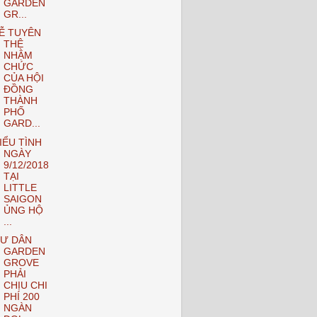
GARDEN
GR...
Ễ TUYÊN
THỆ
NHẬM
CHỨC
CỦA HỘI
ĐỒNG
THÀNH
PHỐ
GARD...
IỂU TÌNH
NGÀY
9/12/2018
TẠI
LITTLE
SAIGON
ỦNG HỘ
...
Ư DÂN
GARDEN
GROVE
PHẢI
CHỊU CHI
PHÍ 200
NGÀN