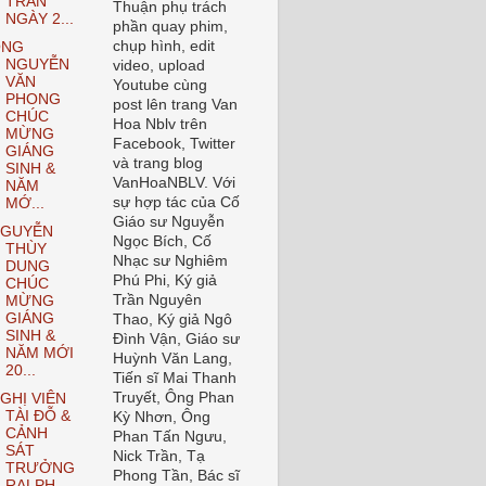
TRẦN
Thuận phụ trách
NGÀY 2...
phần quay phim,
chụp hình, edit
ÔNG
NGUYỄN
video, upload
VĂN
Youtube cùng
PHONG
post lên trang Van
CHÚC
Hoa Nblv trên
MỪNG
Facebook, Twitter
GIÁNG
và trang blog
SINH &
VanHoaNBLV. Với
NĂM
sự hợp tác của Cố
MỚ...
Giáo sư Nguyễn
GUYỄN
Ngọc Bích, Cố
THÙY
Nhạc sư Nghiêm
DUNG
Phú Phi, Ký giả
CHÚC
Trần Nguyên
MỪNG
GIÁNG
Thao, Ký giả Ngô
SINH &
Đình Vận, Giáo sư
NĂM MỚI
Huỳnh Văn Lang,
20...
Tiến sĩ Mai Thanh
Truyết, Ông Phan
GHỊ VIÊN
TÀI ĐỖ &
Kỳ Nhơn, Ông
CẢNH
Phan Tấn Ngưu,
SÁT
Nick Trần, Tạ
TRƯỞNG
Phong Tần, Bác sĩ
RALPH