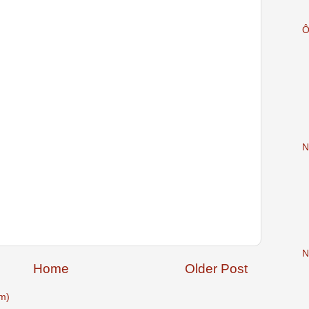
N
N
Home
Older Post
m)