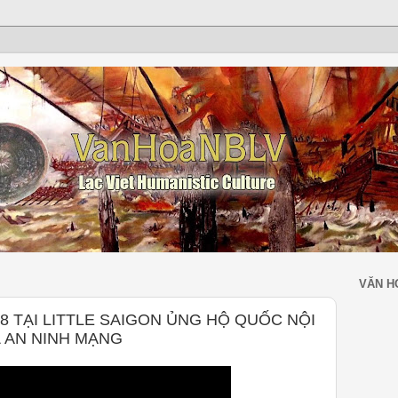
VĂN H
18 TẠI LITTLE SAIGON ỦNG HỘ QUỐC NỘI
 AN NINH MẠNG