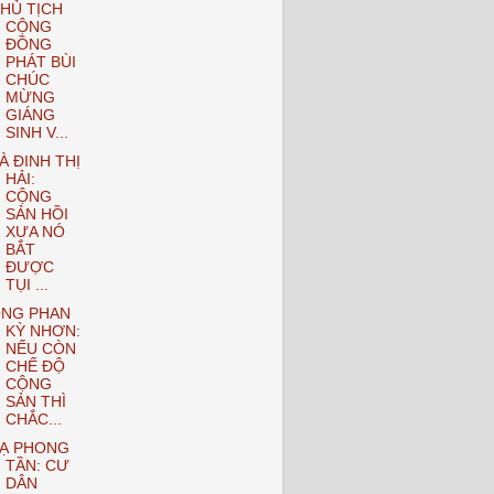
HỦ TỊCH
CỘNG
ĐỒNG
PHÁT BÙI
CHÚC
MỪNG
GIÁNG
SINH V...
À ĐINH THỊ
HẢI:
CỘNG
SẢN HỒI
XƯA NÓ
BẮT
ĐƯỢC
TỤI ...
NG PHAN
KỲ NHƠN:
NẾU CÒN
CHẾ ĐỘ
CỘNG
SẢN THÌ
CHẮC...
Ạ PHONG
TẦN: CƯ
DÂN