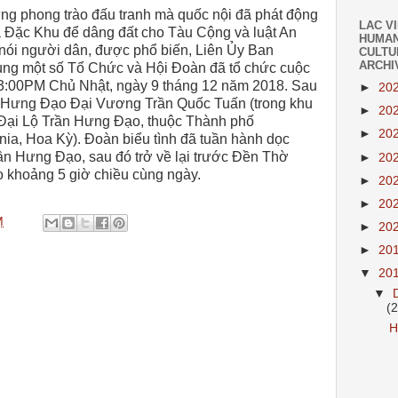
ững phong trào đấu tranh mà quốc nội đã phát động
LAC V
Ba Đặc Khu để dâng đất cho Tàu Cộng và luật An
HUMAN
nói người dân, được phổ biến, Liên Ủy Ban
CULTU
ARCHI
ng một số Tổ Chức và Hội Đoàn đã tổ chức cuộc
c 3:00PM Chủ Nhật, ngày 9 tháng 12 năm 2018. Sau
►
20
i Hưng Đạo Đại Vương Trần Quốc Tuấn (trong khu
►
20
 Đại Lộ Trần Hưng Đạo, thuộc Thành phố
►
20
nia, Hoa Kỳ). Đoàn biểu tình đã tuần hành dọc
ần Hưng Đạo, sau đó trở về lại trước Đền Thờ
►
20
o khoảng 5 giờ chiều cùng ngày.
►
20
►
20
M
►
20
►
20
▼
20
▼
(
H