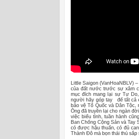
Little Saigon (VanHoaNBLV) – V
của đất nước trước sự xâm c
mục đích mang lại sự Tự Do,
người hãy góp tay để tất cả 
bảo vệ Tổ Quốc và Dân Tộc, 
Ông đã truyền lại cho ngàn đờ
việc biểu tình, tuần hành cũ
Ban Chống Cộng Sản và Tay Sa
có được hậu thuẩn, có đủ can
Thành Đô mà bọn thái thú sắp 