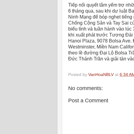
Tiếp nối quyết tâm yểm trợ nh
6 tháng qua, sau khi dự luật 
Ninh Mạng để bóp nghẹt tiếng 
Chống Cộng Sản và Tay Sai cù
biểu tình và tuần hành vào lú
khi xuất phát trước Tượng Đà
Hanoi Plaza,
9078 Bolsa Ave
.
Westminster, Miền Nam Califor
theo lề đường Đại Lộ Bolsa Tr
Đức Thánh Trần và giải tán và
Posted by
VanHoaNBLV
at
6:34 A
No comments:
Post a Comment