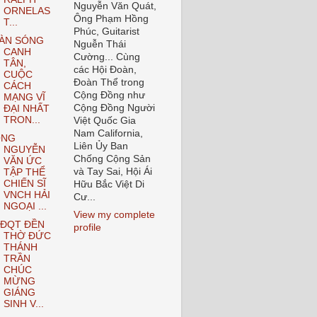
Nguyễn Văn Quát,
ORNELAS
Ông Phạm Hồng
T...
Phúc, Guitarist
ÀN SÓNG
Nguễn Thái
CANH
Cường... Cùng
TÂN,
các Hội Đoàn,
CUỘC
Đoàn Thể trong
CÁCH
Cộng Đồng như
MẠNG VĨ
Cộng Đồng Người
ĐẠI NHẤT
TRON...
Việt Quốc Gia
Nam California,
ÔNG
Liên Ủy Ban
NGUYỄN
Chống Cộng Sản
VĂN ỨC
và Tay Sai, Hội Ái
TẬP THỂ
CHIẾN SĨ
Hữu Bắc Việt Di
VNCH HẢI
Cư...
NGOẠI ...
View my complete
ĐQT ĐỀN
profile
THỜ ĐỨC
THÁNH
TRẦN
CHÚC
MỪNG
GIÁNG
SINH V...