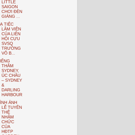
LITTLE
SAIGON
CHƠI ĐÈN
GIÁNG ...
Ạ TIỆC
LÂM VIÊN
CỦA LIÊN
HỘI CỰU
SVSQ
TRƯỜNG
VÕ B...
IẾNG
THĂM
SYDNEY,
ÚC CHÂU
– SYDNEY
&
DARLING
HARBOUR
ÌNH ẢNH
LỄ TUYÊN
THỆ
NHẬM
CHỨC
CỦA
HĐTP