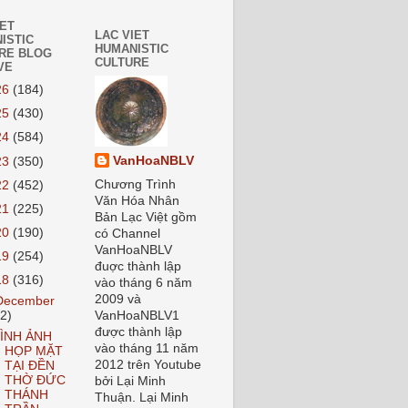
IET
LAC VIET
ISTIC
HUMANISTIC
RE BLOG
CULTURE
VE
26
(184)
25
(430)
24
(584)
VanHoaNBLV
23
(350)
Chương Trình
22
(452)
Văn Hóa Nhân
21
(225)
Bản Lạc Việt gồm
20
(190)
có Channel
VanHoaNBLV
19
(254)
đuợc thành lập
18
(316)
vào tháng 6 năm
2009 và
December
22)
VanHoaNBLV1
được thành lập
ÌNH ẢNH
vào tháng 11 năm
HỌP MẶT
2012 trên Youtube
TẠI ĐỀN
THỜ ĐỨC
bởi Lại Minh
THÁNH
Thuận. Lại Minh