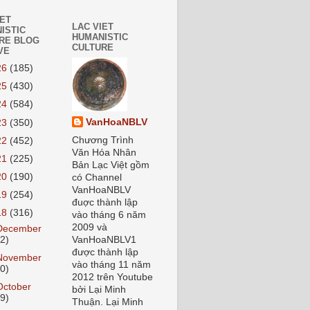
IET
LAC VIET
ISTIC
HUMANISTIC
RE BLOG
CULTURE
VE
26
(185)
25
(430)
24
(584)
VanHoaNBLV
23
(350)
Chương Trình
22
(452)
Văn Hóa Nhân
21
(225)
Bản Lạc Việt gồm
20
(190)
có Channel
VanHoaNBLV
19
(254)
đuợc thành lập
18
(316)
vào tháng 6 năm
2009 và
December
22)
VanHoaNBLV1
được thành lập
November
vào tháng 11 năm
20)
2012 trên Youtube
October
bởi Lại Minh
19)
Thuận. Lại Minh