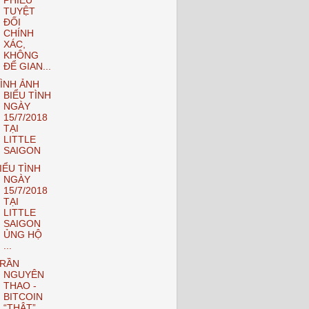
PHIẾU
TUYỆT
ĐỐI
CHÍNH
XÁC,
KHÔNG
ĐỂ GIAN...
ÌNH ẢNH
BIỂU TÌNH
NGÀY
15/7/2018
TẠI
LITTLE
SAIGON
IỂU TÌNH
NGÀY
15/7/2018
TẠI
LITTLE
SAIGON
ỦNG HỘ
...
RẦN
NGUYÊN
THAO -
BITCOIN
“THẬT”