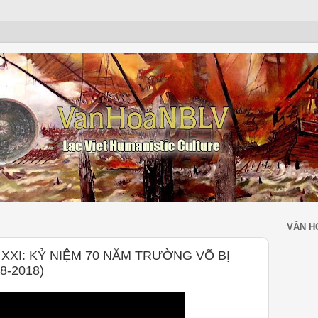
VĂN H
 XXI: KỶ NIỆM 70 NĂM TRƯỜNG VÕ BỊ
8-2018)