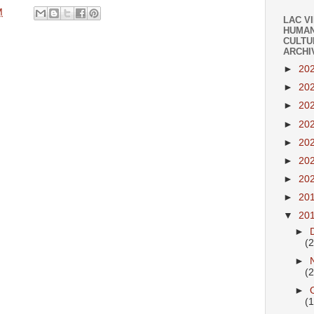
M
LAC V
HUMAN
CULTU
ARCHI
►
20
►
20
►
20
►
20
►
20
►
20
►
20
►
20
▼
20
►
(
►
(
►
(