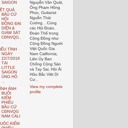
SAIGON
Nguyễn Văn Quát,
Ông Phạm Hồng
ẾT QUẢ
Phúc, Guitarist
BẦU CỬ
Nguễn Thái
HỘI
Cường... Cùng
ĐỒNG ĐẠI
DIỆN &
các Hội Đoàn,
GIÁM SÁT
Đoàn Thể trong
CĐNVQG..
Cộng Đồng như
.
Cộng Đồng Người
Việt Quốc Gia
IỂU TÌNH
NGÀY
Nam California,
22/7/2018
Liên Ủy Ban
TẠI
Chống Cộng Sản
LITTLE
và Tay Sai, Hội Ái
SAIGON
Hữu Bắc Việt Di
ỦNG HỘ
Cư...
...
View my complete
ÌNH ẢNH
profile
BUỔI
KIỂM
PHIẾU
BẦU CỬ
CĐNVQG
NAM CALI
UỘC KIỂM