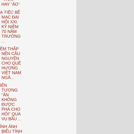
HAY “ẢO”
Ạ TIỆC BẾ
MẠC ĐẠI
HỘI XXI:
KỶ NIỆM
70 NĂM
TRƯỜNG
...
ÊM THẮP
NẾN CẦU
NGUYỆN
CHO QUÊ
HƯƠNG
VIỆT NAM
NGÀ...
IỆN
TƯỢNG
“ĂN
KHÔNG
ĐƯỢC
PHÁ CHO
HÔI” QUA
VỤ BẦU ...
ÌNH ẢNH
BIỂU TÌNH