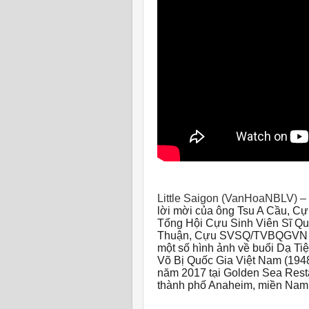
Little Saigon (VanHoaNBLV) –
lời mời của ông Tsu A Cầu,
Tổng Hội Cựu Sinh Viên Sĩ Q
Thuận, Cựu SVSQ/TVBQGVN K18
một số hình ảnh về buổi Dạ T
Võ Bị Quốc Gia Việt Nam (1948
năm 2017 tại Golden Sea Resta
thành phố Anaheim, miền Nam 