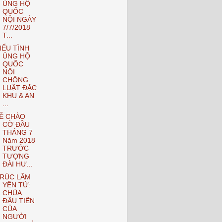
ỦNG HỘ
QUỐC
NỘI NGÀY
7/7/2018
T...
IỂU TÌNH
ỦNG HỘ
QUỐC
NỘI
CHỐNG
LUẬT ĐẶC
KHU & AN
...
Ễ CHÀO
CỜ ĐẦU
THÁNG 7
Năm 2018
TRƯỚC
TƯỢNG
ĐÀI HƯ...
RÚC LÂM
YÊN TỬ:
CHÙA
ĐẦU TIÊN
CỦA
NGƯỜI