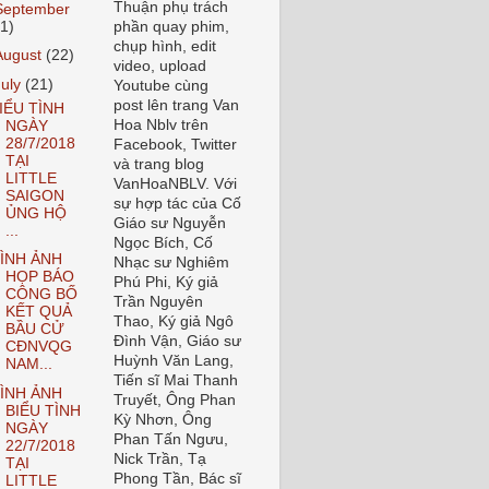
Thuận phụ trách
September
21)
phần quay phim,
chụp hình, edit
August
(22)
video, upload
July
(21)
Youtube cùng
post lên trang Van
IỂU TÌNH
Hoa Nblv trên
NGÀY
28/7/2018
Facebook, Twitter
TẠI
và trang blog
LITTLE
VanHoaNBLV. Với
SAIGON
sự hợp tác của Cố
ỦNG HỘ
Giáo sư Nguyễn
...
Ngọc Bích, Cố
ÌNH ẢNH
Nhạc sư Nghiêm
HỌP BÁO
Phú Phi, Ký giả
CÔNG BỐ
Trần Nguyên
KẾT QUẢ
Thao, Ký giả Ngô
BẦU CỬ
Đình Vận, Giáo sư
CĐNVQG
Huỳnh Văn Lang,
NAM...
Tiến sĩ Mai Thanh
ÌNH ẢNH
Truyết, Ông Phan
BIỂU TÌNH
Kỳ Nhơn, Ông
NGÀY
Phan Tấn Ngưu,
22/7/2018
Nick Trần, Tạ
TẠI
Phong Tần, Bác sĩ
LITTLE