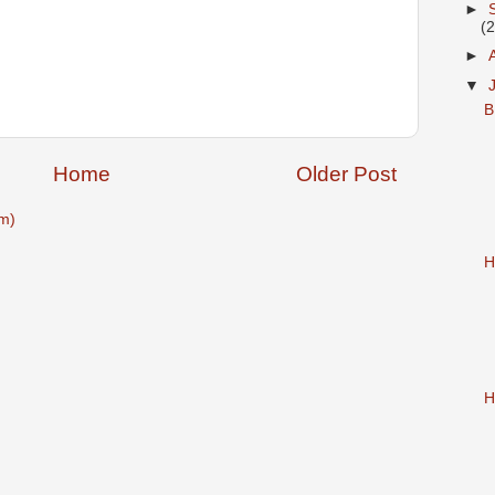
►
(
►
▼
B
Home
Older Post
m)
H
H