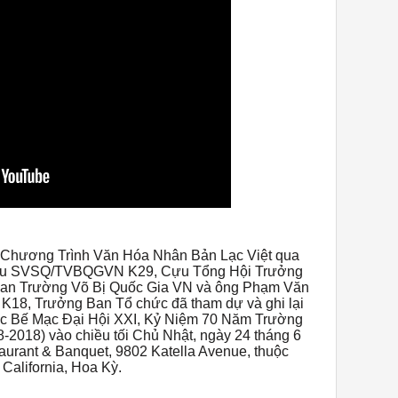
Chương Trình Văn Hóa Nhân Bản Lạc Việt qua
 Cựu SVSQ/TVBQGVN K29, Cựu Tổng Hội Trưởng
uan Trường Võ Bị Quốc Gia VN và ông Phạm Văn
, Trưởng Ban Tổ chức đã tham dự và ghi lại
iệc Bế Mạc Đại Hội XXI, Kỷ Niệm 70 Năm Trường
-2018) vào chiều tối Chủ Nhật, ngày 24 tháng 6
urant & Banquet, 9802 Katella Avenue, thuộc
California, Hoa Kỳ.