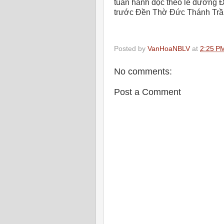
tuần hành dọc theo lề đường Đ
trước Đền Thờ Đức Thánh Trần 
Posted by
VanHoaNBLV
at
2:25 P
No comments:
Post a Comment