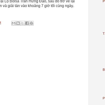
ại Lộ Bolsa Trần Hưng Đạo, sau đó trở về lại
P
và giải tán vào khoảng 7 giờ tối cùng ngày.
M
T
B
P