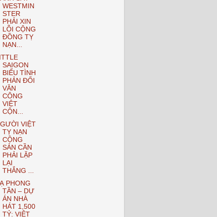
WESTMIN
STER
PHẢI XIN
LỖI CỘNG
ĐỒNG TỴ
NẠN...
ITTLE
SAIGON
BIỂU TÌNH
PHẢN ĐỐI
VĂN
CÔNG
VIỆT
CỘN...
GƯỜI VIỆT
TỴ NẠN
CỘNG
SẢN CẦN
PHẢI LẶP
LẠI
THẮNG ...
Ạ PHONG
TẦN – DỰ
ÁN NHÀ
HÁT 1,500
TỶ: VIỆT