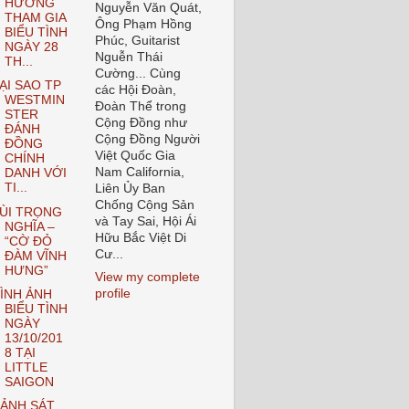
HƯƠNG
Nguyễn Văn Quát,
THAM GIA
Ông Phạm Hồng
BIỂU TÌNH
Phúc, Guitarist
NGÀY 28
Nguễn Thái
TH...
Cường... Cùng
ẠI SAO TP
các Hội Đoàn,
WESTMIN
Đoàn Thể trong
STER
Cộng Đồng như
ĐÁNH
Cộng Đồng Người
ĐỒNG
Việt Quốc Gia
CHÍNH
Nam California,
DANH VỚI
TI...
Liên Ủy Ban
Chống Cộng Sản
ÙI TRỌNG
và Tay Sai, Hội Ái
NGHĨA –
Hữu Bắc Việt Di
“CỜ ĐỎ
Cư...
ĐÀM VĨNH
HƯNG”
View my complete
profile
ÌNH ẢNH
BIỂU TÌNH
NGÀY
13/10/201
8 TẠI
LITTLE
SAIGON
ẢNH SÁT