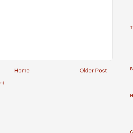
T
B
Home
Older Post
m)
H
C