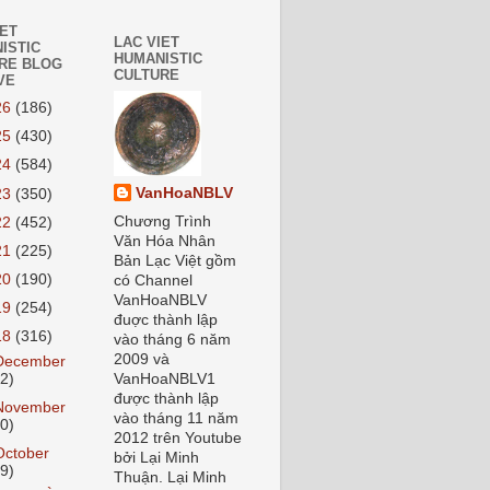
IET
LAC VIET
ISTIC
HUMANISTIC
RE BLOG
CULTURE
VE
26
(186)
25
(430)
24
(584)
VanHoaNBLV
23
(350)
Chương Trình
22
(452)
Văn Hóa Nhân
21
(225)
Bản Lạc Việt gồm
20
(190)
có Channel
VanHoaNBLV
19
(254)
đuợc thành lập
18
(316)
vào tháng 6 năm
2009 và
December
22)
VanHoaNBLV1
được thành lập
November
vào tháng 11 năm
20)
2012 trên Youtube
October
bởi Lại Minh
19)
Thuận. Lại Minh