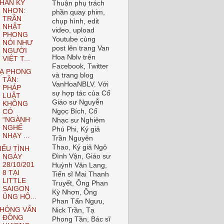
HAN KỲ
Thuận phụ trách
NHƠN:
phần quay phim,
TRẦN
chụp hình, edit
NHẬT
video, upload
PHONG
Youtube cùng
NÓI NHƯ
post lên trang Van
NGƯỜI
Hoa Nblv trên
VIỆT T...
Facebook, Twitter
Ạ PHONG
và trang blog
TẦN:
VanHoaNBLV. Với
PHÁP
sự hợp tác của Cố
LUẬT
Giáo sư Nguyễn
KHÔNG
Ngọc Bích, Cố
CÓ
“NGÀNH
Nhạc sư Nghiêm
NGHỂ
Phú Phi, Ký giả
NHẠY ...
Trần Nguyên
Thao, Ký giả Ngô
IỂU TÌNH
Đình Vận, Giáo sư
NGÀY
28/10/201
Huỳnh Văn Lang,
8 TẠI
Tiến sĩ Mai Thanh
LITTLE
Truyết, Ông Phan
SAIGON
Kỳ Nhơn, Ông
ỦNG HỘ...
Phan Tấn Ngưu,
HỎNG VẤN
Nick Trần, Tạ
ĐỒNG
Phong Tần, Bác sĩ