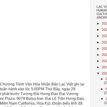
LAC V
HUMAN
CULTU
ARCHI
►
20
►
20
►
20
►
20
►
20
►
20
►
20
►
20
▼
20
►
(
 Chương Trình Văn Hóa Nhân Bản Lạc Việt ghi lại
h tuần hành vào lúc 5:00PM Thứ Bảy, ngày 29
►
(
ất phát trước Tượng Đài Hưng Đạo Đại Vương
noi Plaza,
9078 Bolsa Ave
. Đại Lộ Trần Hưng Đạo,
▼
(
Miền Nam California, Hoa Kỳ). Đoàn biểu tình đã