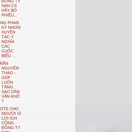
ĐỒNG TỴ
NẠN CS
HÃY BỎ
PHIẾU...
NG PHAN
KỲ NHƠN:
XUYÊN
TẠC Ý
NGHĨA
CÁC
CUỘC
BIỂU ...
RẦN
NGUYÊN
THAO –
GDP
LUÔN
TĂNG,
SAO DÂN
VẪN KHỔ
?
OTE CHO
NGƯỜI VÌ
LỢI ÍCH
CỘNG
ĐỒNG TỴ