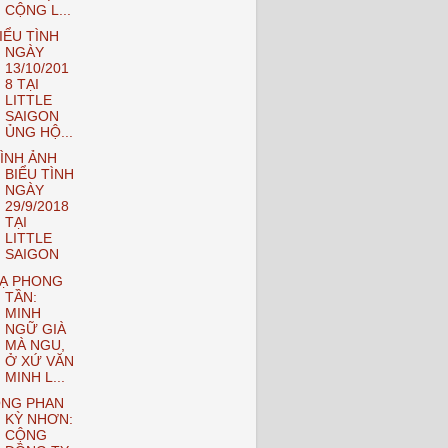
CỘNG L...
IỂU TÌNH
NGÀY
13/10/201
8 TẠI
LITTLE
SAIGON
ỦNG HỘ...
ÌNH ẢNH
BIỂU TÌNH
NGÀY
29/9/2018
TẠI
LITTLE
SAIGON
Ạ PHONG
TẦN:
MINH
NGỮ GIÀ
MÀ NGU,
Ở XỨ VĂN
MINH L...
NG PHAN
KỲ NHƠN:
CỘNG