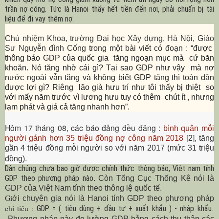
trần nợ công. Tức là
Hanoi
thấy hết tiền đến nơi, phải chuẩn bị tài
liệu để đi vay thêm nợ.
Chủ nhiệm Khoa, trường Đại học Xây dựng, Hà Nội, Giáo
Sư Nguyễn đình Cống trong một bài viết có đoạn : “
đ
ược
thông báo GDP của quốc gia tăng ngoạn mục mà cứ băn
khoăn. Nó tăng nhờ cái gì? Tại sao GDP như vậy mà nợ
nước ngoài vẫn tăng và không biết GDP tăng thì toàn dân
được lợi gì? Riêng lão già hưu trí như tôi thấy bị thiệt so
với mấy năm trước vì lương hưu tuy có thêm chút ít , nhưng
lạm phát và giá cả tăng nhanh hơn
”
.
Hôm 17 tháng 08, các báo đảng đều đăng :
bình quân mỗi
người gánh hơn 35 triệu đồng nợ công năm 2018
[2], tăng
gần 4 triệu đồng mỗi người so với năm 2017 (mức 31 triệu
đồng).
Dân chúng chưa bao giờ được chính thức thông báo, Việt nam tính
GDP theo phương pháp nào
. Còn Tổng Cục Thống Kê nói là
GDP của Việt
Nam
tính theo thông lệ quốc tế.
Gi
ới chuyên gia
nói
là
Hanoi
tính GDP theo phương pháp
chi tiêu
:
GDP = ( tiêu dùng + đầu tư + xuất khẩu ) - nhập khẩu.
Phương pháp này đo lường GDP bằng cách thu thập các