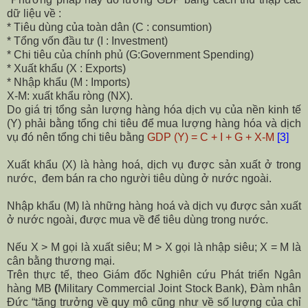
dữ liệu về :
* T
iêu dùng củ
a toàn dâ
n
(
C
: consumtion)
* T
ổ
ng v
ố
n đ
ầ
u t
ư
(
I
: Investment)
* C
hi tiêu củ
a chính ph
ủ
(
G
:Government Spending)
*
Xuấ
t kh
ẩ
u
(
X
: Exports)
* Nhập khẩu (M : Imports)
X-M: xuất khẩu ròng (NX).
Do giá trị tổng sản lượng hàng hóa dịch vụ của nền kinh tế
(Y) phải bằng tổng chi tiêu để mua lượng hàng hóa và dịch
vụ đó nên tổng chi tiêu bằng
GDP
(Y)
= C + I + G + X
-M
[3]
Xuất khẩu (X) là hàng hoá, dịch vụ được sản xuất ở trong
nước,
đem bán ra cho người tiêu dùng ở nước ngoài.
Nhập khẩu (M) là những hàng hoá và dịch vụ được sản xuất
ở nước ngoài, được mua về để tiêu dùng trong nước.
Nếu X > M gọi là xuất siêu; M > X gọi là nhập siêu; X = M là
cân bằng thương mại.
Trên thực tế, theo
Giám đốc Nghiên cứu Phát triển Ngân
hàng MB
(
Military Commercial Joint Stock Bank), Đàm nhân
Đức
“
tăng trưởng về quy mô cũng như về số lượng của chỉ