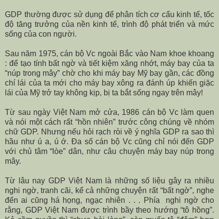
GDP thường được sử dụng để phân tích cơ cấu kinh tế, tốc
độ tăng trưởng của nền kinh tế, trình độ phát triển và mức
sống của con người.
Sau năm 1975, cán bộ Vc ngoài Bắc vào Nam khoe khoang
: để tạo tính bất ngờ và tiết kiệm xăng nhớt, máy bay của ta
“núp trong mây” chờ cho khi máy bay Mỹ bay gần, các đồng
chí lái của ta mới cho máy bay xông ra đánh úp khiến giặc
lái của Mỹ trở tay không kịp, bị ta bắt sống ngay trên mây!
Từ sau ngày Việt Nam mở cửa, 1986 cán bộ Vc làm quen
và nói một cách rất “hồn nhiên” trước công chúng về nhóm
chữ GDP. Nhưng nếu hỏi rạch ròi về ý nghĩa GDP ra sao thì
hầu như ú a, ú ớ. Đa số cán bộ Vc cũng chỉ nói đến GDP
với chủ tâm “lòe” dân, như câu chuyện máy bay núp trong
mây.
Từ lâu nay GDP Việt Nam là những số liệu gây ra nhiều
nghi ngờ, tranh cãi, kể cả những chuyện rất “bất ngờ”, nghe
đến ai cũng há họng, ngạc nhiên . . . Phía
nghi ngờ cho
rằng, GDP Việt Nam được trình bầy theo hướng “tô hồng”.