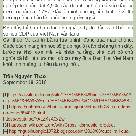
nghiệp tư nhân đạt 4,9%, các doanh nghiệp có vốn đầu tư
nước ngoài đạt 7,7%
”
.
Đây là minh chứng, nền kinh tế và thị
trường công nhân lệ thuộc nơi người ngoài.
Đến đây thì hẳn bạn đọc đều quá rõ lý do dân vẫn khổ, mà
số liệu GDP của Việt
Nam
vẫn tăng.
Cái thuở Vc cai tri bằng lừa phỉnh đang qua mau chóng.
Cuộc cách mạng tin học sẽ giúp người dân chòang tỉnh dậy,
bước ra khỏi cơn mê, và nhận ra rằng, phải dứt bỏ chủ
nghĩa xã hội bịp lừa mới có cơ may đưa Dân Tộc Việt
Nam
khỏi tình huống tụt hậu đương thời.
Trần Nguyên Thao
September 18, 2018
[1]
https://vi.wikipedia.org/wiki/T%E1%BB%95ng_s%E1%BA%A3
n_ph%E1%BA%A9m_n%E1%BB%99i_%C4%91%E1%BB%8Ba
[2]
https://thanhnien.vn/thoi-su/moi-nguoi-viet-ganh-35-trieu-dong-
no-cong-994012.html
https://youtu.be/YALzXsA0xZw
[3]
https://en.wikipedia.org/wiki/Gross_domestic_product
[4]
http://nguoibuongio1972.blogspot.com/2018/08/cuoc-ra-i-cua-