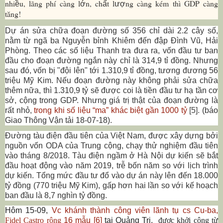
nhi
u, lãng phí càng l
n,
ch
t l
ng càng kém thì GDP càng
ề
ớ
ấ
ượ
tăng!
Dự án
sửa chữa
đoạn đường
số 356
chỉ
dài
2
.2
cây số,
nằm từ ngã ba Nguyễn bỉnh Khiêm đến đập Đình Vũ, Hải
Phòng.
Theo các số liệu Thanh tra đưa ra, vốn đầu tư ban
đầu cho đoạn đường ngắn này chỉ là 314,9 tỉ đồng.
Nhưng
sau đó, vốn bị "đội lên" tới 1.310,9 tỉ
đồng, tương đương 56
triệu Mỹ Kim. Nếu đoạn đường này không phải sửa chữa
thêm nữa, thì 1.310,9 tỷ sẽ được coi là tiền đầu tư hạ tần cơ
sở, cộng trong GDP. Nhưng giá trị thật của đoạn đường là
rất nhỏ
,
trong khi số liệu “ma” khác biệt gần 1000 tỷ
[5].
(báo
Giao Thông Vận tải 18-07-18).
Đường
tàu điện đầu tiên của Việt
Nam
, được xây dựng bởi
nguồn vốn ODA của Trung
cộng
, chạy thử nghiệm đầu tiên
vào tháng 8/2018. Tàu điện ngầm ở Hà Nội dự kiến sẽ bắt
đầu hoạt động vào năm 2019, trễ bốn năm so với lịch trình
dự kiến. Tổng mức đầu tư đổ vào dự án này lên đến 18.000
tỷ đồng (770 triệu
Mỹ Kim
), gấp hơn hai lần so với kế hoạch
ban đầu là 8,7 nghìn tỷ đồng.
Hôm 15-09,
Vc khánh thành công viên lãnh tụ cs
Cu-ba,
Fidel Castro rộng
16 mẫu [6]
tại Quảng Trị,
được khởi công từ