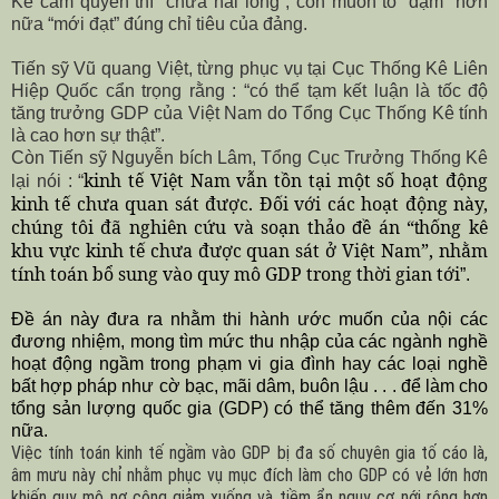
Kẻ cầm quyền thì “chưa hài lòng”, còn muốn tô “đậm” hơn
nữa “mới đạt” đúng chỉ tiêu của đảng.
Tiến sỹ Vũ quang Việt, từng phục vụ tại Cục Thống Kê Liên
Hiệp Quốc cẩn trọng rằng :
“có thể tạm kết luận là tốc độ
tăng trưởng GDP của Việt
Nam
do Tổng Cục Thống Kê tính
là cao hơn sự thật”.
Còn Tiến sỹ Nguyễn bích Lâm, Tổng Cục Trưởng Thống Kê
kinh tế Việt
Nam
vẫn tồn tại một số hoạt động
lại nói : “
kinh tế chưa quan sát được. Đối với các hoạt động này,
chúng tôi đã nghiên cứu và soạn thảo
ề án “
hống kê
đ
t
khu vực kinh tế chưa được quan sát ở Việt Nam”, nhằm
tính toán bổ sung vào quy mô GDP trong thời gian tới
”.
Đề án này đưa ra nhằm thi hành ước muốn của nội các
đương nhiệm, mong tìm mức thu nhập của các ngành nghề
hoạt động ngầm trong phạm vi gia đình hay các loại nghề
bất hợp pháp như cờ bạc, mãi dâm, buôn lậu . . . để làm cho
tổng sản lượng quốc gia (GDP) có thể tăng thêm đến 31%
nữa.
Việc tính toán kinh tế ngầm vào GDP bị đa số chuyên gia tố cáo là,
âm mưu này chỉ nhằm phục vụ mục đích làm cho GDP có vẻ lớn hơn
khiến quy mô nợ công giảm xuống và tiềm ẩn nguy cơ nới rộng hơn