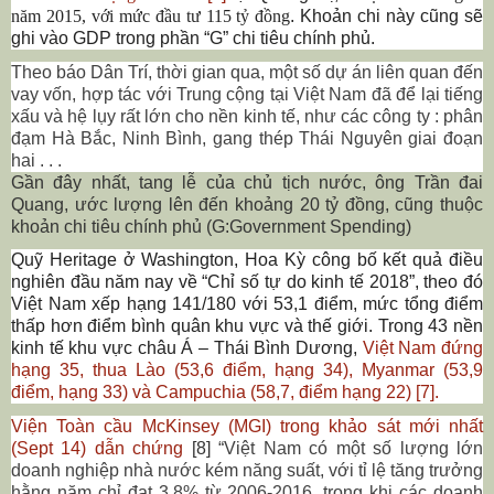
năm 2015, với mức đầu tư 115 tỷ đồng
. Khoản chi này cũng sẽ
ghi vào GDP trong phần “G” chi tiêu chính phủ.
T
heo báo Dân Trí, t
hời gian qua, một số dự án liên quan đến
vay vốn, hợp tác với Trung
cộng
tại Việt Nam đã để lại tiếng
xấu và hệ l
ụy
rất lớn cho nền kinh tế, như
các công ty : phân
đ
ạm Hà Bắc, Ninh Bình, gang thép Thái Nguyên giai đoạn
hai
. . .
Gần đây nhất, tang lễ của chủ tịch nước, ông Trần đai
Quang, ước lượng lên đến khoảng 20 tỷ đồng, cũng thuộc
khoản chi tiêu chính phủ (
G
:Government Spending)
Quỹ Heritage ở Washington, Hoa Kỳ công bố kết quả điều
nghiên đầu năm nay về “Chỉ số tự do kinh tế 2018”, theo đó
Việt Nam xếp hạng 141/180 với 53,1 điểm, mức tổng điểm
thấp hơn điểm bình quân khu vực và thế giới. Trong 43 nền
kinh tế khu vực châu Á – Thái Bình Dương,
Việt Nam đứng
hạng 35, thua Lào (53,6 điểm, hạng 34), Myanmar (53,9
điểm, hạng 33) và Campuchia (58,7, điểm hạng 22) [7].
Viện Toàn cầu McKinsey
(
MGI
) trong khảo sát mới nhất
(Sept 14)
dẫn chứng
[8]
“
Việt Nam có một số lượng lớn
doanh nghiệp nhà nước kém năng suất, với tỉ lệ tăng trưởng
hằng năm chỉ đạt 3,8% từ 2006-2016, trong khi các doanh