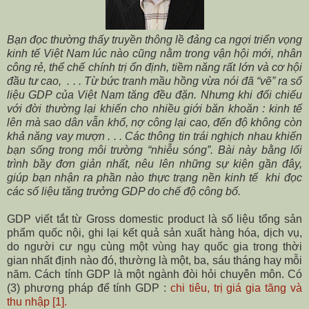
Bạn đọc thường thấy truyền thông lề đảng ca ngợi triển vọng
kinh tế Việt Nam lúc nào cũng nằm trong vận hội mới, nhân
công rẻ, thể chế chính trị ổn định, tiềm năng rất lớn và cơ hội
đầu tư cao, . . . Từ bức tranh mầu hồng vừa nói đã “vẽ” ra số
liệu GDP của Việt Nam tăng đều đặn. Nhưng khi đối chiếu
với đời thường lại khiến cho nhiều giới băn khoăn : kinh tế
lên mà sao dân vẫn khổ, nợ công lại cao, đến độ không còn
khả năng vay mượn . . . Các thông tin trái nghịch nhau khiến
bạn sống trong môi trường “nhiễu sóng”. Bài này bằng lối
trình bầy đơn giản nhất, nêu lên những sự kiện gần đây,
giúp bạn nhận ra phần nào thực trạng nền kinh tế khi đọc
các số liệu tăng trưởng GDP do chế độ công bố.
GDP viết tắt từ Gross domestic product là số liệu tổng sản
phẩm quốc nội,
ghi lại kết quả sản xuất hàng hóa, dịch vụ,
do người cư ngụ cùng một vùng hay quốc gia trong thời
gian nhất định nào đó, thường là một, ba, sáu tháng hay mỗi
năm. Cách tính GDP là một ngành đòi hỏi chuyên môn. Có
(3) phương pháp để tính GDP :
chi tiêu, trị giá gia tăng và
thu nhập [1].