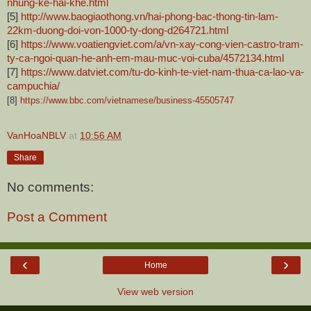
nhung-ke-hai-khe.html
[5]
http://www.baogiaothong.vn/hai-phong-bac-thong-tin-lam-
22km-duong-doi-von-1000-ty-dong-d264721.html
[6]
https://www.voatiengviet.com/a/vn-xay-cong-vien-castro-tram-
ty-ca-ngoi-quan-he-anh-em-mau-muc-voi-cuba/4572134.html
[7]
https://www.datviet.com/tu-do-kinh-te-viet-nam-thua-ca-lao-va-
campuchia/
[8]
https://www.bbc.com/vietnamese/business-45505747
VanHoaNBLV
at
10:56 AM
Share
No comments:
Post a Comment
‹
›
Home
View web version