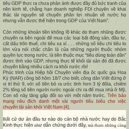
tiêu GDP thực ra chưa phản ánh được đầy đủ bức tranh của
nền kinh tế, chẳng hạn doanh nghiệp FDI chuyên về khai
thác tài nguyên sẽ chuyển phần lợi nhuận về nước họ
nhưng vẫn được thể hiện trong GDP của Việt Nam
”
.
Còn những khoản tiền khổng lồ khác do tham nhũng được
chuyển ra bên ngoài để mua các loại bất động sản, đầu tư,
cất dấu trốn thuế, chi tiêu xa xỉ . . . những số liệu chi tiêu to
lớn vừa nói chắc chắn là của những người thuộc nhóm
quyền lực trong nước, là tiền thuộc mục “tiêu dùng toàn dân”
được tính vào GDP, nhưng thực tế khối tài sản đó đã được
chuyển bằng nhiều cách ra khỏi nước rồi!
Phúc trình của Hiệp hội Chuyên viên địa ốc quốc gia Hoa
Kỳ (NAR) công bố hôm 18/7 cho biết, công dân Việt đứng ở
vị trí thứ 9, với số tiền bỏ ra ước tính hơn 3 tỷ đôla, chiếm
2% tổng số tiền người nước ngoài chi ra để mua nhà ở Mỹ.
Con số này tăng gấp đôi so với một năm trước.
Trên báo
mạng nêu đích danh một vài người tiêu biểu cho việc
chuyển tài sản khỏi Việt Nam [4].
B
ất cứ dự án đầu tư nào do cán bộ nhà nước hay do Bắc
nh
mà
tham nhũng càng
Kinh thực hiện
ư dẫn chứng dưới đây,