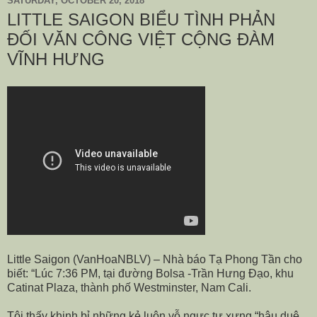
SATURDAY, OCTOBER 20, 2018
LITTLE SAIGON BIỂU TÌNH PHẢN
ĐỐI VĂN CÔNG VIỆT CỘNG ĐÀM
VĨNH HƯNG
Little Saigon (VanHoaNBLV) – Nhà báo Tạ Phong Tần cho
biết: “Lúc 7:36 PM, tại đường Bolsa -Trần Hưng Đạo, khu
Catinat Plaza, thành phố Westminster, Nam Cali.
Tôi thấy khinh bỉ những kẻ luôn vỗ ngực tự xưng “hậu duệ