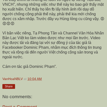
VNCH”, nhưng những việc như thế này ko bao giờ thấy mặt
họ xuất hiện. Chỉ thấy họ lên fb lấy hình ảnh rồi dạy dỗ
người chống cộng phải thế này, phải thế kia mới chống
được cs xâm nhập. Trước đây vụ Hùng lỏng cu cũng vậy.
😡
😡😡😡
Vì bận việc riêng, Tạ Phong Tần và Channel Văn Hóa Nhân
Bản Lạc Việt ko làm video được như mọi lần trước. Video
này được tải và đăng lại với sự đồng ý của tác giả là
Facebooker Dominic Pham, nhằm mục đích thông tin trung
thực và rộng rãi đến người Việt chống cộng sản trong và
ngoài nước.
Cám ơn tác giả Dominic Phạm”.
VanHoaNBLV
at
10:04 AM
Share
No comments:
Post a Comment