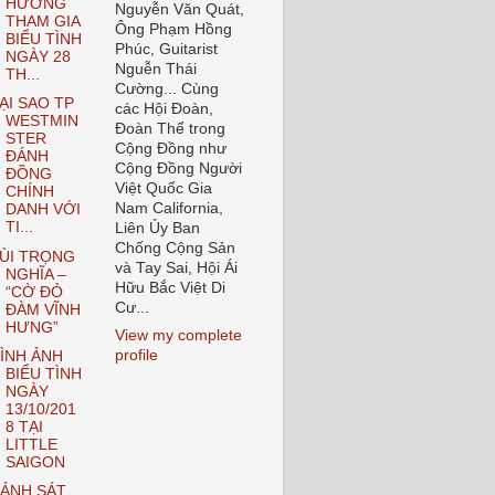
HƯƠNG
Nguyễn Văn Quát,
THAM GIA
Ông Phạm Hồng
BIỂU TÌNH
Phúc, Guitarist
NGÀY 28
Nguễn Thái
TH...
Cường... Cùng
ẠI SAO TP
các Hội Đoàn,
WESTMIN
Đoàn Thể trong
STER
Cộng Đồng như
ĐÁNH
Cộng Đồng Người
ĐỒNG
Việt Quốc Gia
CHÍNH
Nam California,
DANH VỚI
TI...
Liên Ủy Ban
Chống Cộng Sản
ÙI TRỌNG
và Tay Sai, Hội Ái
NGHĨA –
Hữu Bắc Việt Di
“CỜ ĐỎ
Cư...
ĐÀM VĨNH
HƯNG”
View my complete
profile
ÌNH ẢNH
BIỂU TÌNH
NGÀY
13/10/201
8 TẠI
LITTLE
SAIGON
ẢNH SÁT