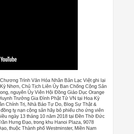
 Chương Trình Văn Hóa Nhân Bản Lạc Việt ghi lại
n Kỳ Nhơn, Chủ Tịch Liên Ủy Ban Chống Cộng Sản
 Long, nguyên Ủy Viên Hội Đồng Giáo Dục Orange
Huynh Trưởng Gia Đình Phật Tử VN tại Hoa Kỳ
n Chính Trị, Nhà Báo Tự Do, Blog Sự Thật &
 đồng tỵ nạn cộng sản hãy bỏ phiếu cho ứng viên
hiều ngày 13 tháng 10 năm 2018 tại Đền Thờ Đức
Trần Hưng Đạo, trong khu Hanoi Plaza,
9078
Đạo, thuộc Thành phố Westminster, Miền Nam