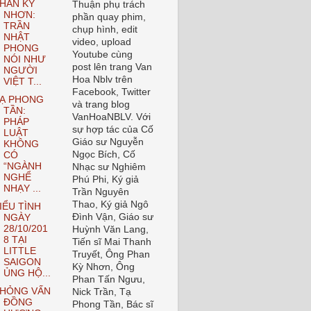
HAN KỲ
Thuận phụ trách
NHƠN:
phần quay phim,
TRẦN
chụp hình, edit
NHẬT
video, upload
PHONG
Youtube cùng
NÓI NHƯ
post lên trang Van
NGƯỜI
Hoa Nblv trên
VIỆT T...
Facebook, Twitter
Ạ PHONG
và trang blog
TẦN:
VanHoaNBLV. Với
PHÁP
sự hợp tác của Cố
LUẬT
Giáo sư Nguyễn
KHÔNG
Ngọc Bích, Cố
CÓ
“NGÀNH
Nhạc sư Nghiêm
NGHỂ
Phú Phi, Ký giả
NHẠY ...
Trần Nguyên
Thao, Ký giả Ngô
IỂU TÌNH
Đình Vận, Giáo sư
NGÀY
28/10/201
Huỳnh Văn Lang,
8 TẠI
Tiến sĩ Mai Thanh
LITTLE
Truyết, Ông Phan
SAIGON
Kỳ Nhơn, Ông
ỦNG HỘ...
Phan Tấn Ngưu,
HỎNG VẤN
Nick Trần, Tạ
ĐỒNG
Phong Tần, Bác sĩ