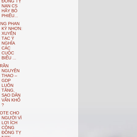
ĐỒNG TỴ
NẠN CS
HÃY BỎ
PHIẾU...
NG PHAN
KỲ NHƠN:
XUYÊN
TẠC Ý
NGHĨA
CÁC
CUỘC
BIỂU ...
RẦN
NGUYÊN
THAO –
GDP
LUÔN
TĂNG,
SAO DÂN
VẪN KHỔ
?
OTE CHO
NGƯỜI VÌ
LỢI ÍCH
CỘNG
ĐỒNG TỴ