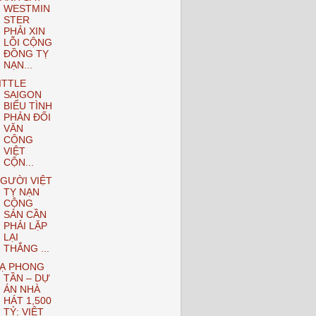
WESTMIN
STER
PHẢI XIN
LỖI CỘNG
ĐỒNG TỴ
NẠN...
ITTLE
SAIGON
BIỂU TÌNH
PHẢN ĐỐI
VĂN
CÔNG
VIỆT
CỘN...
GƯỜI VIỆT
TỴ NẠN
CỘNG
SẢN CẦN
PHẢI LẶP
LẠI
THẮNG ...
Ạ PHONG
TẦN – DỰ
ÁN NHÀ
HÁT 1,500
TỶ: VIỆT