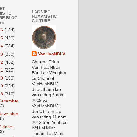
IET
LAC VIET
ISTIC
HUMANISTIC
RE BLOG
CULTURE
VE
26
(184)
25
(430)
24
(584)
VanHoaNBLV
23
(350)
Chương Trình
22
(452)
Văn Hóa Nhân
21
(225)
Bản Lạc Việt gồm
20
(190)
có Channel
VanHoaNBLV
19
(254)
đuợc thành lập
18
(316)
vào tháng 6 năm
2009 và
December
22)
VanHoaNBLV1
được thành lập
November
vào tháng 11 năm
20)
2012 trên Youtube
October
bởi Lại Minh
19)
Thuận. Lại Minh