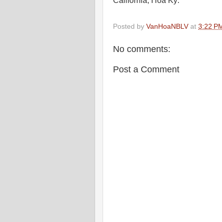
California, Hoa Kỳ.
Posted by
VanHoaNBLV
at
3:22 P
No comments:
Post a Comment