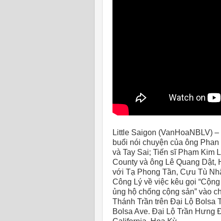
Little Saigon (VanHoaNBLV) –
buổi nói chuyện của ông Pha
và Tay Sai; Tiến sĩ Phạm Kim
County và ông Lê Quang Dật, 
với Tạ Phong Tần, Cựu Tù Nhâ
Công Lý về việc kêu gọi “Cộng
ủng hộ chống cộng sản” vào c
Thánh Trần trên Đại Lộ Bolsa 
Bolsa Ave
. Đại Lộ Trần Hưng 