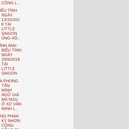
CỘNG L...
IỂU TÌNH
NGÀY
13/10/201
8 TẠI
LITTLE
SAIGON
ỦNG HỘ...
ÌNH ẢNH
BIỂU TÌNH
NGÀY
29/9/2018
TẠI
LITTLE
SAIGON
Ạ PHONG
TẦN:
MINH
NGỮ GIÀ
MÀ NGU,
Ở XỨ VĂN
MINH L...
NG PHAN
KỲ NHƠN:
CỘNG