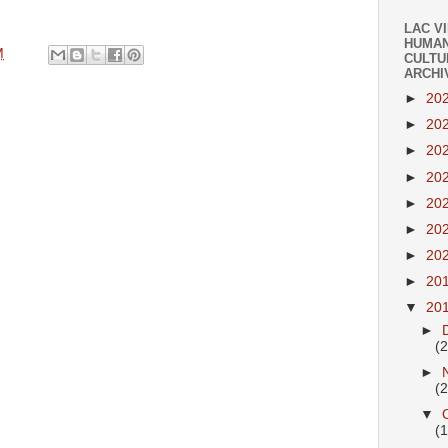
LAC V
HUMAN
M
CULTU
ARCHI
►
20
►
20
►
20
►
20
►
20
►
20
►
20
►
20
▼
20
►
(
►
(
▼
(