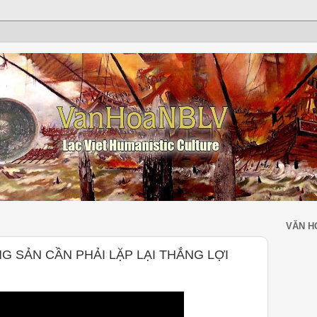
VĂN H
G SẢN CẦN PHẢI LẶP LẠI THẮNG LỢI