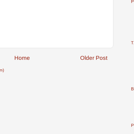
P
T
Home
Older Post
m)
B
P