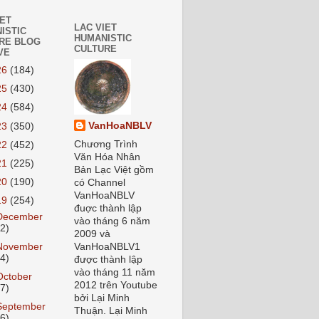
IET
LAC VIET
ISTIC
HUMANISTIC
RE BLOG
CULTURE
VE
26
(184)
25
(430)
24
(584)
VanHoaNBLV
23
(350)
Chương Trình
22
(452)
Văn Hóa Nhân
21
(225)
Bản Lạc Việt gồm
20
(190)
có Channel
VanHoaNBLV
19
(254)
đuợc thành lập
December
vào tháng 6 năm
12)
2009 và
November
VanHoaNBLV1
14)
được thành lập
vào tháng 11 năm
October
2012 trên Youtube
17)
bởi Lại Minh
September
Thuận. Lại Minh
26)