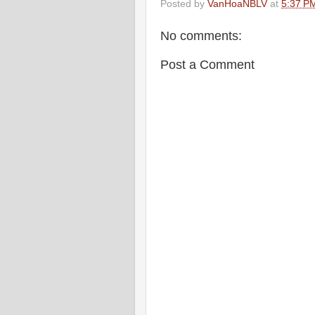
Posted by
VanHoaNBLV
at
5:37 P
No comments:
Post a Comment