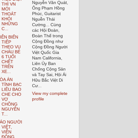
Nguyễn Văn Quát,
THÌ VN
Ông Phạm Hồng
MỚI
Phúc, Guitarist
THOÁT
KHỎI
Nguễn Thái
NHỮNG
Cường... Cùng
C...
các Hội Đoàn,
Đoàn Thể trong
IỄN BIẾN
Cộng Đồng như
TIẾP
THEO VỤ
Cộng Đồng Người
CHÁU BÉ
Việt Quốc Gia
6 TUỔI
Nam California,
CHẾT
Liên Ủy Ban
TRÊN
Chống Cộng Sản
XE...
và Tay Sai, Hội Ái
ÒA ÁN
Hữu Bắc Việt Di
TỈNH BẠC
Cư...
LIÊU BAO
View my complete
CHE CHO
profile
VỢ
CHỒNG
NGUYỄN
T...
ÁO NGƯỜI
VIỆT,
VIỄN
ĐÔNG