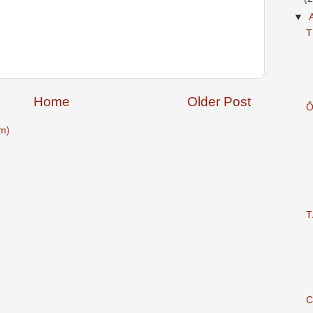
▼
T
Home
Older Post
Ô
m)
T
C