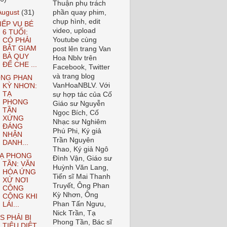
Thuận phụ trách
August
(31)
phần quay phim,
chụp hình, edit
IẾP VỤ BÉ
video, upload
6 TUỔI:
Youtube cùng
CÓ PHẢI
BẮT GIAM
post lên trang Van
BÀ QUY
Hoa Nblv trên
ĐỂ CHE ...
Facebook, Twitter
và trang blog
NG PHAN
VanHoaNBLV. Với
KỲ NHƠN:
TẠ
sự hợp tác của Cố
PHONG
Giáo sư Nguyễn
TẦN
Ngọc Bích, Cố
XỨNG
Nhạc sư Nghiêm
ĐÁNG
Phú Phi, Ký giả
NHẬN
Trần Nguyên
DANH...
Thao, Ký giả Ngô
Ạ PHONG
Đình Vận, Giáo sư
TẦN: VĂN
Huỳnh Văn Lang,
HÓA ỨNG
Tiến sĩ Mai Thanh
XỬ NƠI
Truyết, Ông Phan
CÔNG
Kỳ Nhơn, Ông
CỘNG KHI
Phan Tấn Ngưu,
LÁI...
Nick Trần, Tạ
S PHẢI BỊ
Phong Tần, Bác sĩ
TIÊU DIỆT