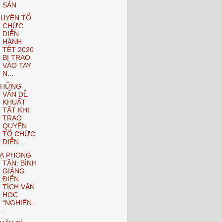
SẢN
UYỀN TỔ
CHỨC
DIỄN
HÀNH
TẾT 2020
BỊ TRAO
VÀO TAY
N...
NHỮNG
VẤN ĐỀ
KHUẤT
TẤT KHI
TRAO
QUYỀN
TỔ CHỨC
DIỄN...
Ạ PHONG
TẦN: BÌNH
GIẢNG
ĐIỂN
TÍCH VĂN
HỌC
“NGHIÊN..
.