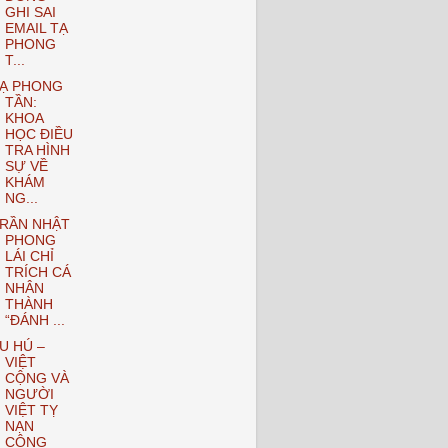
GHI SAI
EMAIL TẠ
PHONG
T...
Ạ PHONG
TẦN:
KHOA
HỌC ĐIỀU
TRA HÌNH
SỰ VỀ
KHÁM
NG...
RẦN NHẬT
PHONG
LÁI CHỈ
TRÍCH CÁ
NHÂN
THÀNH
“ĐÁNH ...
U HÚ –
VIỆT
CỘNG VÀ
NGƯỜI
VIỆT TỴ
NẠN
CỘNG