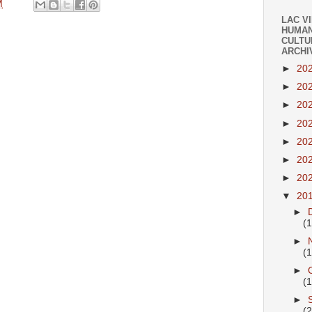
M
LAC V
HUMAN
CULTU
ARCHI
►
20
►
20
►
20
►
20
►
20
►
20
►
20
▼
20
►
(
►
(
►
(
►
(