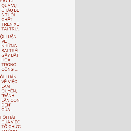
HẤY GÌ
QUA VỤ
CHÁU BÉ
6 TUỔI
CHẾT
TRÊN XE
TẠI TRƯ...
ỘI LUẬN
VỀ
NHỮNG
SAI TRÁI
GÂY BẤT
HÒA
TRONG
CỘNG ...
ỘI LUẬN
VỀ VIỆC
LẠM
QUYỀN,
“ĐÁNH
LẬN CON
ĐEN”
CỦA...
HÔI HÀI
CỦA VIỆC
TỔ CHỨC