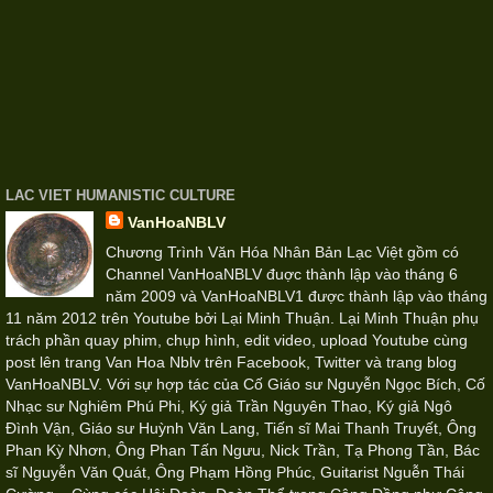
LAC VIET HUMANISTIC CULTURE
VanHoaNBLV
Chương Trình Văn Hóa Nhân Bản Lạc Việt gồm có
Channel VanHoaNBLV đuợc thành lập vào tháng 6
năm 2009 và VanHoaNBLV1 được thành lập vào tháng
11 năm 2012 trên Youtube bởi Lại Minh Thuận. Lại Minh Thuận phụ
trách phần quay phim, chụp hình, edit video, upload Youtube cùng
post lên trang Van Hoa Nblv trên Facebook, Twitter và trang blog
VanHoaNBLV. Với sự hợp tác của Cố Giáo sư Nguyễn Ngọc Bích, Cố
Nhạc sư Nghiêm Phú Phi, Ký giả Trần Nguyên Thao, Ký giả Ngô
Đình Vận, Giáo sư Huỳnh Văn Lang, Tiến sĩ Mai Thanh Truyết, Ông
Phan Kỳ Nhơn, Ông Phan Tấn Ngưu, Nick Trần, Tạ Phong Tần, Bác
sĩ Nguyễn Văn Quát, Ông Phạm Hồng Phúc, Guitarist Nguễn Thái