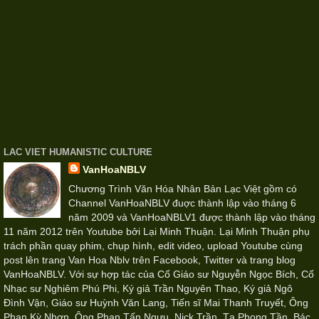
LAC VIET HUMANISTIC CULTURE
VanHoaNBLV
Chương Trình Văn Hóa Nhân Bản Lạc Việt gồm có
Channel VanHoaNBLV đuợc thành lập vào tháng 6
năm 2009 và VanHoaNBLV1 được thành lập vào tháng
11 năm 2012 trên Youtube bởi Lại Minh Thuận. Lại Minh Thuận phụ
trách phần quay phim, chụp hình, edit video, upload Youtube cùng
post lên trang Van Hoa Nblv trên Facebook, Twitter và trang blog
VanHoaNBLV. Với sự hợp tác của Cố Giáo sư Nguyễn Ngọc Bích, Cố
Nhạc sư Nghiêm Phú Phi, Ký giả Trần Nguyên Thao, Ký giả Ngô
Đình Vận, Giáo sư Huỳnh Văn Lang, Tiến sĩ Mai Thanh Truyết, Ông
Phan Kỳ Nhơn, Ông Phan Tấn Ngưu, Nick Trần, Tạ Phong Tần, Bác