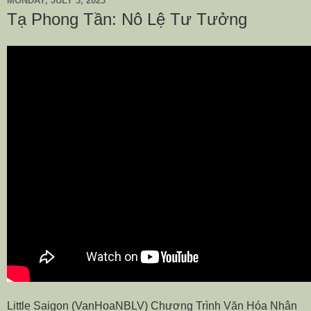
MONDAY, JULY 3, 2023
Tạ Phong Tần: Nô Lệ Tư Tưởng
Little Saigon (VanHoaNBLV) Chương Trình Văn Hóa Nhân