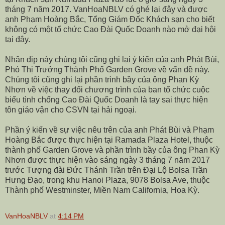
tháng 7 năm 2017. VanHoaNBLV có ghé lại đây và được
anh Phạm Hoàng Bắc, Tổng Giám Đốc Khách sạn cho biết
không có một tổ chức Cao Đài Quốc Doanh nào mở đại hội
tại đây.
Nhân dịp này chúng tôi cũng ghi lại ý kiến của anh Phát Bùi,
Phó Thị Trưởng Thành Phố Garden Grove về vấn đề này.
Chúng tôi cũng ghi lại phần trình bầy của ông Phan Kỳ
Nhơn về việc thay đổi chương trình của ban tổ chức cuộc
biểu tình chống Cao Đài Quốc Doanh là tay sai thực hiện
tôn giáo vận cho CSVN tại hải ngoại.
Phần ý kiến về sự việc nêu trên của anh Phát Bùi và Phạm
Hoàng Bắc được thực hiện tại Ramada Plaza Hotel, thuộc
thành phố Garden Grove và phần trình bầy của ông Phan Kỳ
Nhơn được thực hiện vào sáng ngày 3 tháng 7 năm 2017
trước Tượng đài Đức Thánh Trần trên Đại Lộ Bolsa Trần
Hưng Đạo, trong khu Hanoi Plaza,
9078 Bolsa Ave
, thuộc
Thành phố Westminster, Miền Nam California, Hoa Kỳ.
VanHoaNBLV
at
4:14 PM