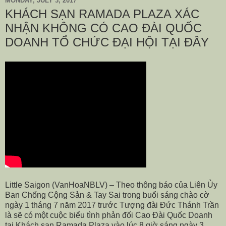
MONDAY, JULY 3, 2017
KHÁCH SẠN RAMADA PLAZA XÁC
NHẬN KHÔNG CÓ CAO ĐÀI QUỐC
DOANH TỔ CHỨC ĐẠI HỘI TẠI ĐÂY
Little Saigon (VanHoaNBLV) – Theo thông báo của Liên Ủy
Ban Chống Cộng Sản & Tay Sai trong buổi sáng chào cờ
ngày 1 tháng 7 năm 2017 trước Tượng đài Đức Thánh Trần
là sẽ có một cuộc biểu tình phản đối Cao Đài Quốc Doanh
tại Khách sạn Ramada Plaza vào lúc 8 giờ sáng ngày 3