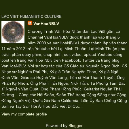
LAC VIET HUMANISTIC CULTURE
VanHoaNBLV
Chương Trình Văn Hóa Nhân Bản Lạc Việt gồm có
Channel VanHoaNBLV đuợc thành lập vào tháng 6
năm 2009 và VanHoaNBLV1 được thành lập vào tháng
11 năm 2012 trên Youtube bởi Lại Minh Thuận. Lại Minh Thuận phụ
trách phần quay phim, chụp hình, edit video, upload Youtube cùng
post lên trang Van Hoa Nblv trên Facebook, Twitter và trang blog
VanHoaNBLV. Với sự hợp tác của Cố Giáo sư Nguyễn Ngọc Bích, Cố
Nhạc sư Nghiêm Phú Phi, Ký giả Trần Nguyên Thao, Ký giả Ngô
Đình Vận, Giáo sư Huỳnh Văn Lang, Tiến sĩ Mai Thanh Truyết, Ông
Phan Kỳ Nhơn, Ông Phan Tấn Ngưu, Nick Trần, Tạ Phong Tần, Bác
sĩ Nguyễn Văn Quát, Ông Phạm Hồng Phúc, Guitarist Nguễn Thái
Cường... Cùng các Hội Đoàn, Đoàn Thể trong Cộng Đồng như Cộng
Đồng Người Việt Quốc Gia Nam California, Liên Ủy Ban Chống Cộng
Sản và Tay Sai, Hội Ái Hữu Bắc Việt Di Cư...
View my complete profile
Powered by
Blogger
.