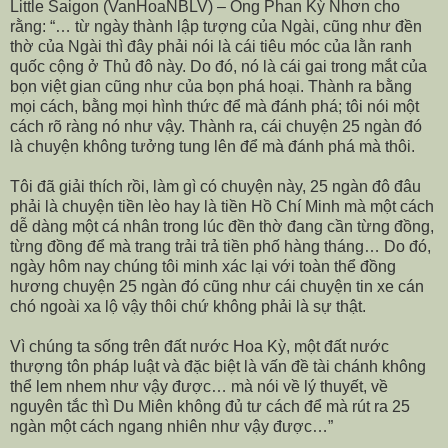
Little Saigon (VanHoaNBLV) – Ông Phan Kỳ Nhơn cho
rằng: “… từ ngày thành lập tượng của Ngài, cũng như đền
thờ của Ngài thì đây phải nói là cái tiêu móc của lằn ranh
quốc cộng ở Thủ đô này. Do đó, nó là cái gai trong mắt của
bọn việt gian cũng như của bọn phá hoại. Thành ra bằng
mọi cách, bằng mọi hình thức để mà đánh phá; tôi nói một
cách rõ ràng nó như vậy. Thành ra, cái chuyện 25 ngàn đó
là chuyện không tưởng tung lên để mà đánh phá mà thôi.
Tôi đã giải thích rồi, làm gì có chuyện này, 25 ngàn đô đâu
phải là chuyện tiền lèo hay là tiền Hồ Chí Minh mà một cách
dễ dàng một cá nhân trong lúc đền thờ đang cần từng đồng,
từng đồng để mà trang trải trả tiền phố hàng tháng… Do đó,
ngày hôm nay chúng tôi minh xác lại với toàn thể đồng
hương chuyện 25 ngàn đó cũng như cái chuyện tin xe cán
chó ngoài xa lộ vậy thôi chứ không phải là sự thật.
Vì chúng ta sống trên đất nước Hoa Kỳ, một đất nước
thượng tôn pháp luật và đặc biệt là vấn đề tài chánh không
thể lem nhem như vậy được… mà nói về lý thuyết, về
nguyên tắc thì Du Miên không đủ tư cách để mà rút ra 25
ngàn một cách ngang nhiên như vậy được…”