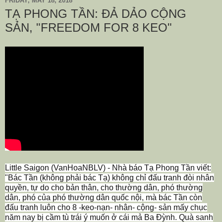
FRIDAY, MAY 18, 2018
TẠ PHONG TẦN: ĐẢ DẢO CỘNG
SẢN, "FREEDOM FOR 8 KEO"
Little Saigon (VanHoaNBLV) - Nhà báo Tạ Phong Tần viết:
"Bác Tần (không phải bác Tạ) không chỉ đấu tranh đòi nhân
quyền, tự do cho bản thân, cho thường dân, phó thường
dân, phó của phó thường dân quốc nội, mà bác Tần còn
đấu tranh luôn cho 8 -keo-nạn- nhân- cộng- sản mấy chục
năm nay bị cầm tù trái ý muốn ở cái mả Ba Đỳnh. Quà sanh