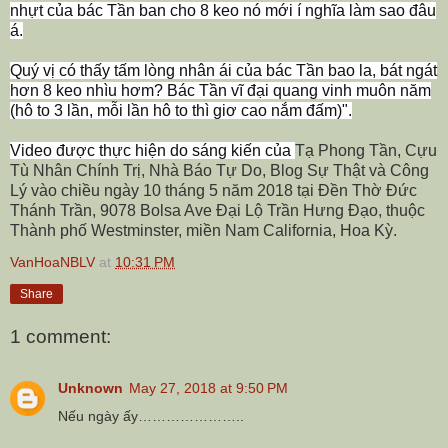
nhựt của bác Tần ban cho 8 keo nó mới í nghĩa làm sao đâu
á.
Quý vị có thấy tấm lòng nhân ái của bác Tần bao la, bát ngát
hơn 8 keo nhìu hơm? Bác Tần vĩ đại quang vinh muôn năm
(hô to 3 lần, mỗi lần hô to thì giơ cao nắm đấm)".
Video được thực hiện do sáng kiến của
Tạ Phong Tần, Cựu
Tù Nhân Chính Trị, Nhà Báo Tự Do, Blog Sự Thật và Công
Lý vào chiều ngày 10 tháng 5 năm 2018 tại Đền Thờ Đức
Thánh Trần, 9078 Bolsa Ave Đại Lộ Trần Hưng Đạo, thuộc
Thành phố Westminster, miền Nam California, Hoa Kỳ.
VanHoaNBLV
at
10:31 PM
Share
1 comment:
Unknown
May 27, 2018 at 9:50 PM
Nếu ngày ấy…………………..