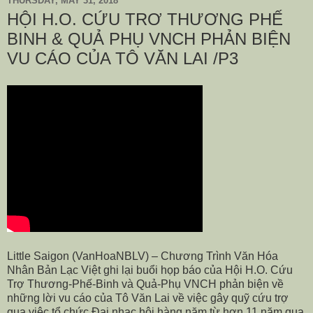
THURSDAY, MAY 31, 2018
HỘI H.O. CỨU TRƠ THƯƠNG PHẾ
BINH & QUẢ PHỤ VNCH PHẢN BIỆN
VU CÁO CỦA TÔ VĂN LAI /P3
Little Saigon (VanHoaNBLV) –
Chương Trình Văn Hóa
Nhân Bản Lạc Việt ghi lại buổi họp báo của Hội H.O. Cứu
Trợ Thương-Phế-Binh và Quả-Phụ VNCH phản biện về
những lời vu cáo của Tô Văn Lai về việc gây quỹ cứu trợ
qua việc tổ chức Đại nhạc hội hàng năm từ hơn 11 năm qua