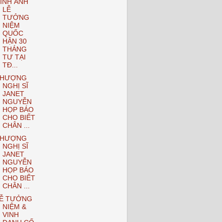
ÌNH ẢNH
LỄ
TƯỞNG
NIỆM
QUỐC
HẬN 30
THÁNG
TƯ TẠI
TĐ...
THƯỢNG
NGHỊ SĨ
JANET
NGUYỄN
HỌP BÁO
CHO BIẾT
CHÂN ...
THƯỢNG
NGHỊ SĨ
JANET
NGUYỄN
HỌP BÁO
CHO BIẾT
CHÂN ...
Ễ TƯỞNG
NIỆM &
VINH