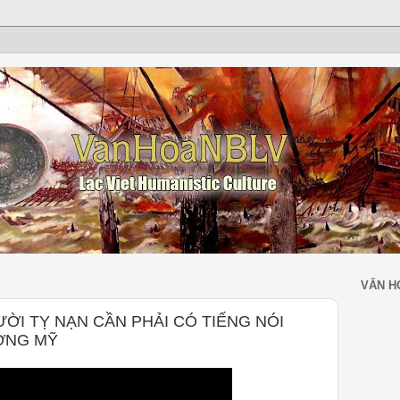
VĂN H
ƯỜI TỴ NẠN CẦN PHẢI CÓ TIẾNG NÓI
ỜNG MỸ