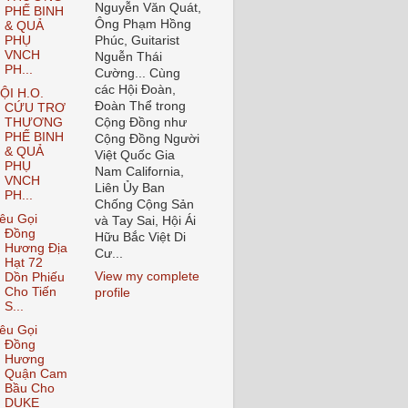
Nguyễn Văn Quát,
PHẾ BINH
Ông Phạm Hồng
& QUẢ
PHỤ
Phúc, Guitarist
VNCH
Nguễn Thái
PH...
Cường... Cùng
các Hội Đoàn,
ỘI H.O.
Đoàn Thể trong
CỨU TRƠ
THƯƠNG
Cộng Đồng như
PHẾ BINH
Cộng Đồng Người
& QUẢ
Việt Quốc Gia
PHỤ
Nam California,
VNCH
Liên Ủy Ban
PH...
Chống Cộng Sản
êu Gọi
và Tay Sai, Hội Ái
Đồng
Hữu Bắc Việt Di
Hương Địa
Cư...
Hạt 72
View my complete
Dồn Phiếu
Cho Tiến
profile
S...
êu Gọi
Đồng
Hương
Quận Cam
Bầu Cho
DUKE