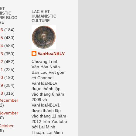
IET
LAC VIET
ISTIC
HUMANISTIC
RE BLOG
CULTURE
VE
26
(184)
25
(430)
24
(584)
VanHoaNBLV
23
(350)
Chương Trình
22
(452)
Văn Hóa Nhân
21
(225)
Bản Lạc Việt gồm
20
(190)
có Channel
VanHoaNBLV
19
(254)
đuợc thành lập
18
(316)
vào tháng 6 năm
2009 và
December
22)
VanHoaNBLV1
được thành lập
November
vào tháng 11 năm
20)
2012 trên Youtube
October
bởi Lại Minh
19)
Thuận. Lại Minh