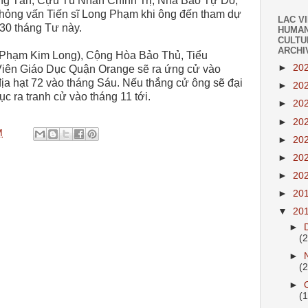
ng Tần, Cựu Tù Nhân Chính Trị, Nhà Báo Tự Do,
hỏng vấn Tiến sĩ Long Phạm khi ông đến tham dự
LAC V
30 tháng Tư này.
HUMAN
CULTU
ARCHI
(Phạm Kim Long), Cộng Hòa Bảo Thủ, Tiểu
►
20
iên Giáo Dục Quận Orange sẽ ra ứng cử vào
ịa hạt 72 vào tháng Sáu. Nếu thắng cử ông sẽ đại
►
20
c ra tranh cử vào tháng 11 tới.
►
20
►
20
M
►
20
►
20
►
20
►
20
▼
20
►
(
►
(
►
(