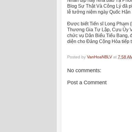
Nhân dịp này Nhà báo Tạ Pho
Blog Sự Thật Và Công Lý đã p
lễ tưởng niệm ngày Quốc Hận 
Được biết Tiến sĩ Long Phạm 
Thương Gia Tự Lập, Cựu Ủy V
chức vụ Dân Biểu Tiểu Bang, đ
diện cho Đảng Cộng Hòa tiếp tụ
Posted by
VanHoaNBLV
at
7:58 A
No comments:
Post a Comment