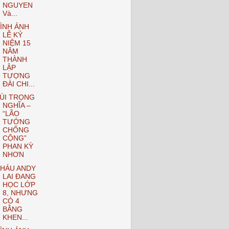
NGUYEN
Và...
ÌNH ẢNH
LỄ KỶ
NIỆM 15
NĂM
THÀNH
LẬP
TƯỢNG
ĐÀI CHI...
ÙI TRỌNG
NGHĨA –
“LÃO
TƯỚNG
CHỐNG
CỘNG”
PHAN KỲ
NHƠN
HÁU ANDY
LAI ĐANG
HỌC LỚP
8, NHƯNG
CÓ 4
BẰNG
KHEN...