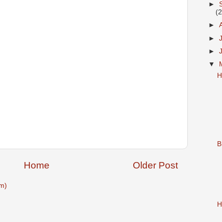
►
(
►
►
►
▼
H
B
Home
Older Post
m)
H