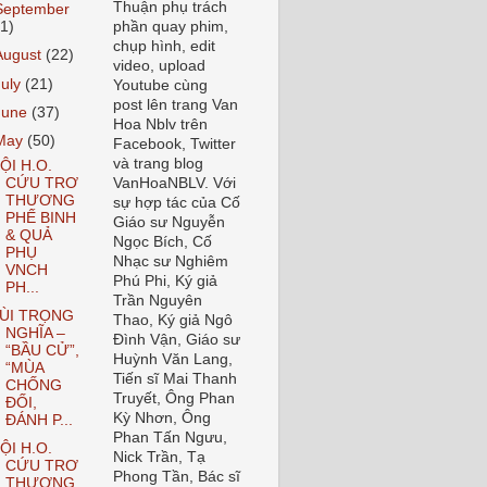
Thuận phụ trách
September
21)
phần quay phim,
chụp hình, edit
August
(22)
video, upload
July
(21)
Youtube cùng
post lên trang Van
June
(37)
Hoa Nblv trên
May
(50)
Facebook, Twitter
và trang blog
ỘI H.O.
CỨU TRƠ
VanHoaNBLV. Với
THƯƠNG
sự hợp tác của Cố
PHẾ BINH
Giáo sư Nguyễn
& QUẢ
Ngọc Bích, Cố
PHỤ
Nhạc sư Nghiêm
VNCH
Phú Phi, Ký giả
PH...
Trần Nguyên
ÙI TRỌNG
Thao, Ký giả Ngô
NGHĨA –
Đình Vận, Giáo sư
“BẦU CỬ”,
Huỳnh Văn Lang,
“MÙA
Tiến sĩ Mai Thanh
CHỐNG
Truyết, Ông Phan
ĐỐI,
Kỳ Nhơn, Ông
ĐÁNH P...
Phan Tấn Ngưu,
ỘI H.O.
Nick Trần, Tạ
CỨU TRƠ
Phong Tần, Bác sĩ
THƯƠNG