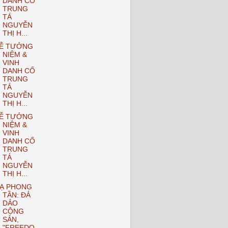
DANH CỐ
TRUNG
TÁ
NGUYỄN
THỊ H...
Ễ TƯỞNG
NIỆM &
VINH
DANH CỐ
TRUNG
TÁ
NGUYỄN
THỊ H...
Ễ TƯỞNG
NIỆM &
VINH
DANH CỐ
TRUNG
TÁ
NGUYỄN
THỊ H...
Ạ PHONG
TẦN: ĐẢ
DẢO
CỘNG
SẢN,
"FREEDO