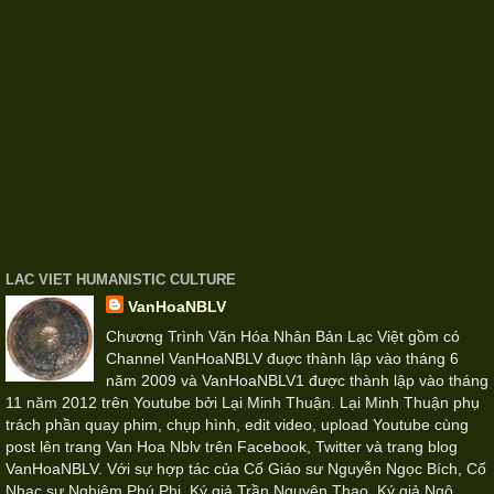
LAC VIET HUMANISTIC CULTURE
VanHoaNBLV
Chương Trình Văn Hóa Nhân Bản Lạc Việt gồm có
Channel VanHoaNBLV đuợc thành lập vào tháng 6
năm 2009 và VanHoaNBLV1 được thành lập vào tháng
11 năm 2012 trên Youtube bởi Lại Minh Thuận. Lại Minh Thuận phụ
trách phần quay phim, chụp hình, edit video, upload Youtube cùng
post lên trang Van Hoa Nblv trên Facebook, Twitter và trang blog
VanHoaNBLV. Với sự hợp tác của Cố Giáo sư Nguyễn Ngọc Bích, Cố
Nhạc sư Nghiêm Phú Phi, Ký giả Trần Nguyên Thao, Ký giả Ngô