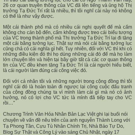
26 cơ quan truyền thông của VC đã lên tiếng và ủng hộ Thị
trưởng Tạ Đức Trí rất là nhiều, thì tôi nghĩ cái này nó không
có thể là như vậy được.
Một cái thành phố mà có nhiều cái nghị quyết để mà cấm
không cho cán bộ đến, cấm không được treo cái biểu tượng
của VC trong thành phố mà Thị trưởng Tạ Đức Trí lại đi tặng
một cái bằng tưởng lục. Thật sự mà nói cái bằng tưởng lục
cũng chả có cái nghĩa gì hết. Tuy nhiên, đối với VC thì khi có
những điều kiện đó thì họ dùng những cái đó để mà họ làm
lớn chuyện lên và hiện tại bây giờ tất cà các cơ quan thông
tin của VC đều khen tặng Tạ Đức Trí là cái người hiểu biết,
là cái người làm đúng cái công việc đó.
Đối với cá nhân tôi và những người trong cộng đồng thì tôi
nghĩ cái đó là hoàn toàn đi ngược lại công cuộc đấu tranh
của cộng đồng chúng ta vì mình làm cái gì mà nó có ảnh
hưởng, nó có lợi cho VC tức là mình đã tiếp tay cho VC
rồi…”
Chương Trình Văn Hóa Nhân Bản Lạc Việt ghi lại buổi nói
chuyện về vấn đề nêu trên của anh nguyễn Thành Long với
Tạ Phong Tần, Cựu Tù Nhân Chính Trị, Nhà Báo Tự Do,
Blog Sự Thật và Công Lý vào sáng Chủ Nhật, ngày 17