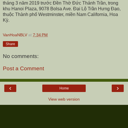
tháng 3 năm 2019 trước Đền Thờ Đức Thánh Trần, trong
khu Hanoi Plaza,
9078 Bolsa Ave
. Đại Lộ Trần Hưng Đạo,
thuộc Thành phố Westminster, miền Nam California, Hoa
Kỳ.
VanHoaNBLV
at
7:34 PM
Share
No comments:
Post a Comment
‹
›
Home
View web version