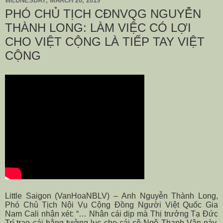
WEDNESDAY, MARCH 20, 2019
PHÓ CHỦ TỊCH CĐNVQG NGUYỄN
THÀNH LONG: LÀM VIỆC CÓ LỢI
CHO VIỆT CỘNG LÀ TIẾP TAY VIỆT
CỘNG
Little Saigon (VanHoaNBLV) – Anh Nguyễn Thành Long,
Phó Chủ Tịch Nội Vụ Cộng Đồng Người Việt Quốc Gia
Nam Cali nhận xét: “… Nhân cái dịp mà Thị trưởng Tạ Đức
Trí trao cái bằng tưởng lục cho cái cô Ngô Thanh Vân này,