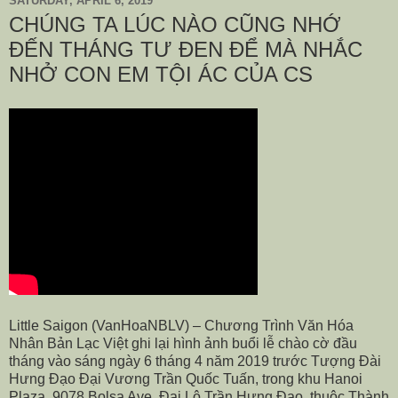
SATURDAY, APRIL 6, 2019
CHÚNG TA LÚC NÀO CŨNG NHỚ
ĐẾN THÁNG TƯ ĐEN ĐỂ MÀ NHẮC
NHỞ CON EM TỘI ÁC CỦA CS
Little Saigon (VanHoaNBLV) – Chương Trình Văn Hóa
Nhân Bản Lạc Việt ghi lại hình ảnh buổi lễ chào cờ đầu
tháng vào sáng ngày 6 tháng 4 năm 2019 trước Tượng Đài
Hưng Đạo Đại Vương Trần Quốc Tuấn, trong khu Hanoi
Plaza,
9078 Bolsa Ave
. Đại Lộ Trần Hưng Đạo, thuộc Thành