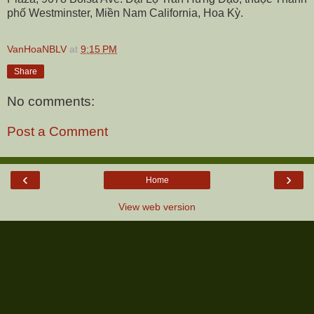
phố Westminster, Miền Nam California, Hoa Kỳ.
VanHoaNBLV
at
9:15 PM
Share
No comments:
Post a Comment
‹
›
Home
View web version