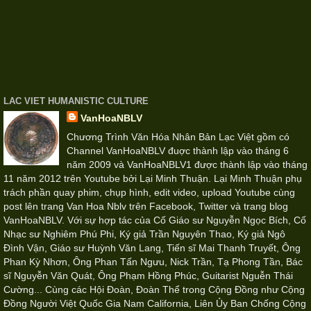
LAC VIET HUMANISTIC CULTURE
VanHoaNBLV
Chương Trình Văn Hóa Nhân Bản Lạc Việt gồm có
Channel VanHoaNBLV đuợc thành lập vào tháng 6
năm 2009 và VanHoaNBLV1 được thành lập vào tháng
11 năm 2012 trên Youtube bởi Lại Minh Thuận. Lại Minh Thuận phụ
trách phần quay phim, chụp hình, edit video, upload Youtube cùng
post lên trang Van Hoa Nblv trên Facebook, Twitter và trang blog
VanHoaNBLV. Với sự hợp tác của Cố Giáo sư Nguyễn Ngọc Bích, Cố
Nhạc sư Nghiêm Phú Phi, Ký giả Trần Nguyên Thao, Ký giả Ngô
Đình Vận, Giáo sư Huỳnh Văn Lang, Tiến sĩ Mai Thanh Truyết, Ông
Phan Kỳ Nhơn, Ông Phan Tấn Ngưu, Nick Trần, Tạ Phong Tần, Bác
sĩ Nguyễn Văn Quát, Ông Phạm Hồng Phúc, Guitarist Nguễn Thái
Cường... Cùng các Hội Đoàn, Đoàn Thể trong Cộng Đồng như Cộng
Đồng Người Việt Quốc Gia Nam California, Liên Ủy Ban Chống Cộng