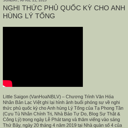
SUNDAY, APRIL 21, 2019
NGHI THỨC PHỦ QUỐC KỲ CHO ANH
HÙNG LÝ TỐNG
Little Saigon (VanHoaNBLV) – Chương Trình Văn Hóa
Nhân Bản Lạc Việt ghi lại hình ảnh buổi phóng sự về nghi
thức phủ quốc kỳ cho Anh hùng Lý Tống của Tạ Phong Tần
(Cựu Tù Nhân Chính Trị, Nhà Báo Tự Do, Blog Sự Thật &
Công Lý) trong ngày Lễ Phát tang và thăm viếng vào sáng
Thứ Bảy, ngày 20 tháng 4 năm 2019 tại Nhà quàn số 4 của