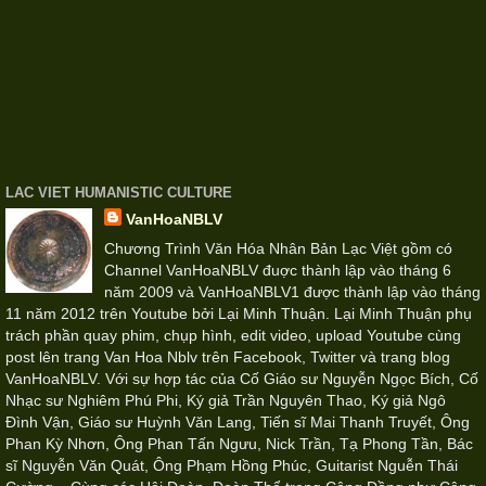
LAC VIET HUMANISTIC CULTURE
VanHoaNBLV
Chương Trình Văn Hóa Nhân Bản Lạc Việt gồm có
Channel VanHoaNBLV đuợc thành lập vào tháng 6
năm 2009 và VanHoaNBLV1 được thành lập vào tháng
11 năm 2012 trên Youtube bởi Lại Minh Thuận. Lại Minh Thuận phụ
trách phần quay phim, chụp hình, edit video, upload Youtube cùng
post lên trang Van Hoa Nblv trên Facebook, Twitter và trang blog
VanHoaNBLV. Với sự hợp tác của Cố Giáo sư Nguyễn Ngọc Bích, Cố
Nhạc sư Nghiêm Phú Phi, Ký giả Trần Nguyên Thao, Ký giả Ngô
Đình Vận, Giáo sư Huỳnh Văn Lang, Tiến sĩ Mai Thanh Truyết, Ông
Phan Kỳ Nhơn, Ông Phan Tấn Ngưu, Nick Trần, Tạ Phong Tần, Bác
sĩ Nguyễn Văn Quát, Ông Phạm Hồng Phúc, Guitarist Nguễn Thái