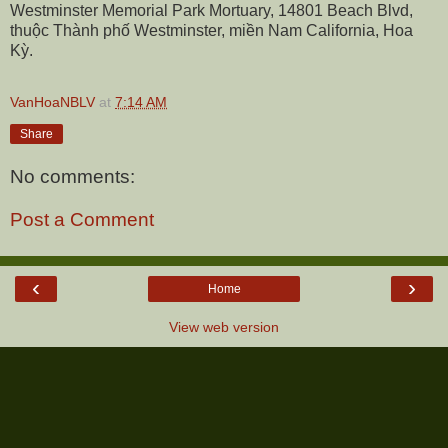
Westminster Memorial Park Mortuary, 14801 Beach Blvd,
thuộc Thành phố Westminster, miền Nam California, Hoa
Kỳ.
VanHoaNBLV
at
7:14 AM
Share
No comments:
Post a Comment
‹
›
Home
View web version