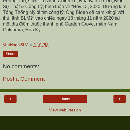
Phong Tần, Cựu Tù Nhân Chính Trị, Nhà Báo Tự Do, Blog
Sự Thật & Công Lý; bình luận về “Nov 13, 2020: Đương kim
Tổng Thống Mỹ đi tìm công lý; Ông Biden đã cam kết gì với
thủ lãnh BLM?” vào chiều ngày 13 tháng 11 năm 2020 tại
một địa điểm thuộc thành phố Garden Grove, miền Nam
California, Hoa Kỳ.
VanHoaNBLV
at
9:10 PM
Share
No comments:
Post a Comment
‹
›
Home
View web version