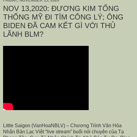
FRIDAY, NOVEMBER 13, 2020
NOV 13,2020: ĐƯƠNG KIM TỔNG
THỐNG MỸ ĐI TÌM CÔNG LÝ; ÔNG
BIDEN ĐÃ CAM KẾT GÌ VỚI THỦ
LÃNH BLM?
Little Saigon (VanHoaNBLV) – Chương Trình Văn Hóa
Nhân Bản Lạc Việt “live stream” buổi nói chuyện của Tạ