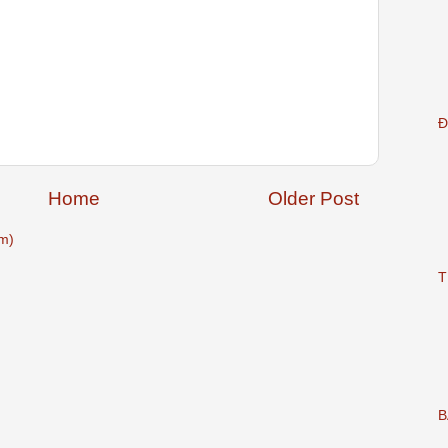
Đ
Home
Older Post
m)
T
B