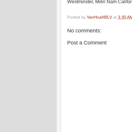
Westminster, Miền Nam Califor
Posted by
VanHoaNBLV
at
3:30 A
No comments:
Post a Comment