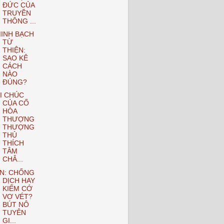
ĐỨC CỦA
TRUYỀN
THÔNG ...
INH BẠCH
TỪ
THIỆN:
SAO KÊ
CÁCH
NÀO
ĐÚNG?
I CHÚC
CỦA CỐ
HÒA
THƯỢNG
THƯỢNG
THỦ
THÍCH
TÂM
CHÂ...
N: CHỐNG
DỊCH HAY
KIẾM CỚ
VƠ VÉT?
BÚT NÔ
TUYÊN
GI...