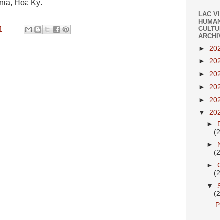
nia, Hoa Kỳ.
LAC V
HUMAN
M
CULTU
ARCHI
►
20
►
20
►
20
►
20
►
20
▼
20
►
(
►
(
►
(
▼
(
P