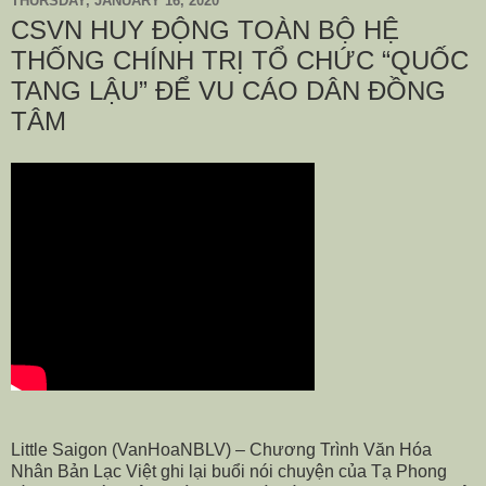
THURSDAY, JANUARY 16, 2020
CSVN HUY ĐỘNG TOÀN BỘ HỆ
THỐNG CHÍNH TRỊ TỔ CHỨC “QUỐC
TANG LẬU” ĐỂ VU CÁO DÂN ĐỒNG
TÂM
Little Saigon (VanHoaNBLV) – Chương Trình Văn Hóa
Nhân Bản Lạc Việt ghi lại buổi nói chuyện của Tạ Phong