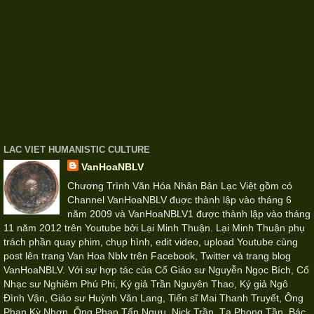
LAC VIET HUMANISTIC CULTURE
VanHoaNBLV
Chương Trình Văn Hóa Nhân Bản Lạc Việt gồm có
Channel VanHoaNBLV đuợc thành lập vào tháng 6
năm 2009 và VanHoaNBLV1 được thành lập vào tháng
11 năm 2012 trên Youtube bởi Lại Minh Thuận. Lại Minh Thuận phụ
trách phần quay phim, chụp hình, edit video, upload Youtube cùng
post lên trang Van Hoa Nblv trên Facebook, Twitter và trang blog
VanHoaNBLV. Với sự hợp tác của Cố Giáo sư Nguyễn Ngọc Bích, Cố
Nhạc sư Nghiêm Phú Phi, Ký giả Trần Nguyên Thao, Ký giả Ngô
Đình Vận, Giáo sư Huỳnh Văn Lang, Tiến sĩ Mai Thanh Truyết, Ông
Phan Kỳ Nhơn, Ông Phan Tấn Ngưu, Nick Trần, Tạ Phong Tần, Bác