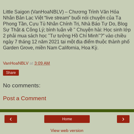
Little Saigon (VanHoaNBLV) – Chương Trình Văn Hóa
Nhân Bản Lạc Việt “live stream” buổi nói chuyện của Tạ
Phong Tần, Cựu Tù Nhân Chính Trị, Nhà Báo Tự Do, Blog
Sự Thật & Công Lý; bình luận về "
Chuyện hài: Học sinh lớp
2 phải mua sách học "Tư tưởng Hồ Chí Minh"?” vào chiều
ngày 7 tháng 12 năm 2021 tại một địa điểm thuộc thành phố
Garden Grove, miền Nam California, Hoa Kỳ.
VanHoaNBLV
at
3:09 AM
Share
No comments:
Post a Comment
‹
›
Home
View web version