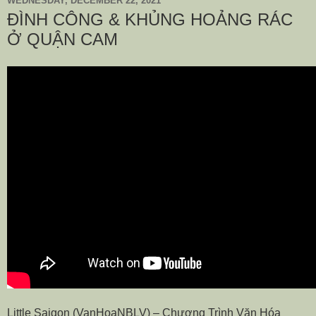
WEDNESDAY, DECEMBER 22, 2021
ĐÌNH CÔNG & KHỦNG HOẢNG RÁC
Ở QUẬN CAM
Little Saigon (VanHoaNBLV) – Chương Trình Văn Hóa