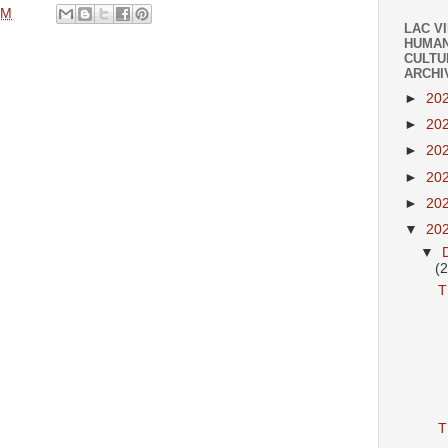
PM
LAC V
HUMAN
CULTU
ARCHI
►
20
►
20
►
20
►
20
►
20
▼
20
▼
(
T
T