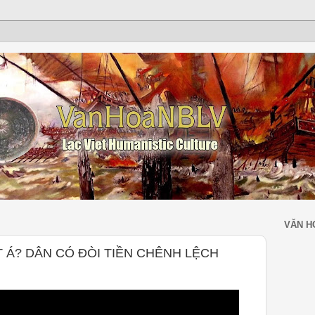
VĂN H
ỆT Á? DÂN CÓ ĐÒI TIỀN CHÊNH LỆCH