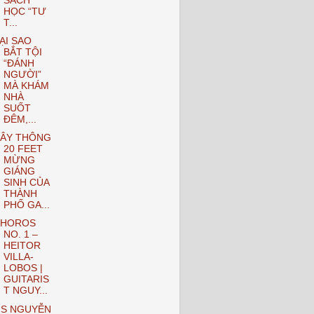
SÁCH
HỌC “TƯ
T...
ẠI SAO
BẮT TỘI
“ĐÁNH
NGƯỜI”
MÀ KHÁM
NHÀ
SUỐT
ĐÊM,...
ÂY THÔNG
20 FEET
MỪNG
GIÁNG
SINH CỦA
THÀNH
PHỐ GA...
HOROS
NO. 1 –
HEITOR
VILLA-
LOBOS |
GUITARIS
T NGUY...
S NGUYỄN