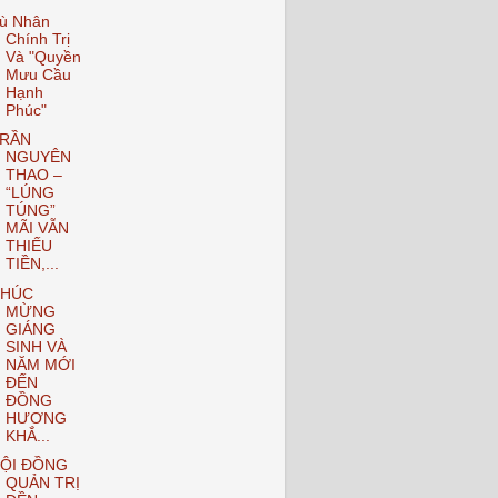
ù Nhân
Chính Trị
Và "Quyền
Mưu Cầu
Hạnh
Phúc"
RẦN
NGUYÊN
THAO –
“LÚNG
TÚNG”
MÃI VẪN
THIẾU
TIỀN,...
HÚC
MỪNG
GIÁNG
SINH VÀ
NĂM MỚI
ĐẾN
ĐỒNG
HƯƠNG
KHẮ...
ỘI ĐỒNG
QUẢN TRỊ