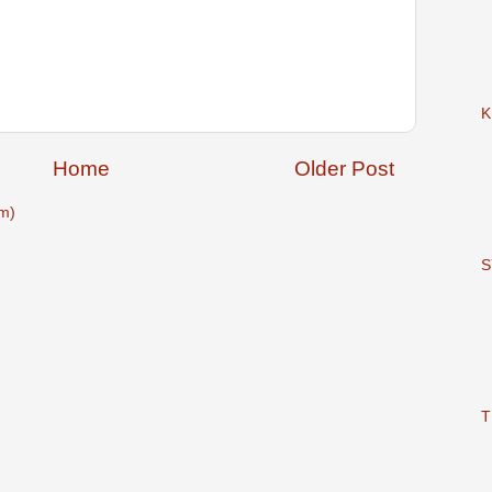
K
Home
Older Post
m)
S
T