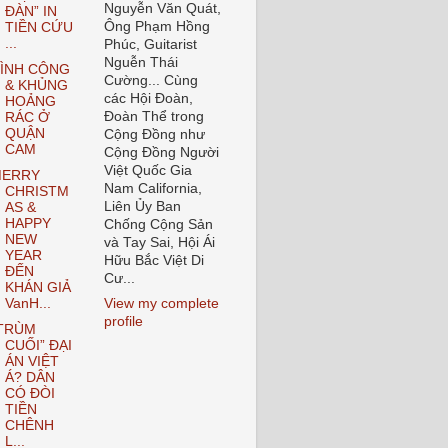
Nguyễn Văn Quát,
ĐÀN” IN
Ông Phạm Hồng
TIỀN CỨU
...
Phúc, Guitarist
Nguễn Thái
ÌNH CÔNG
Cường... Cùng
& KHỦNG
các Hội Đoàn,
HOẢNG
Đoàn Thể trong
RÁC Ở
QUẬN
Cộng Đồng như
CAM
Cộng Đồng Người
Việt Quốc Gia
ERRY
Nam California,
CHRISTM
Liên Ủy Ban
AS &
HAPPY
Chống Cộng Sản
NEW
và Tay Sai, Hội Ái
YEAR
Hữu Bắc Việt Di
ĐẾN
Cư...
KHÁN GIẢ
VanH...
View my complete
profile
TRÙM
CUỐI” ĐẠI
ÁN VIỆT
Á? DÂN
CÓ ĐÒI
TIỀN
CHÊNH
L...