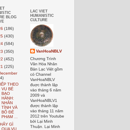
IET
LAC VIET
ISTIC
HUMANISTIC
RE BLOG
CULTURE
VE
26
(186)
25
(430)
24
(584)
VanHoaNBLV
23
(350)
Chương Trình
22
(452)
Văn Hóa Nhân
21
(225)
Bản Lạc Việt gồm
December
có Channel
24)
VanHoaNBLV
IẾP THEO
đuợc thành lập
VỤ BÉ
vào tháng 6 năm
BẠO
2009 và
HÀNH:
VanHoaNBLV1
NHÂN
được thành lập
TÌNH VÀ
vào tháng 11 năm
BỐ ĐẺ
2012 trên Youtube
PHẠM ...
bởi Lại Minh
HẤY GÌ
Thuận. Lại Minh
QUA VỤ