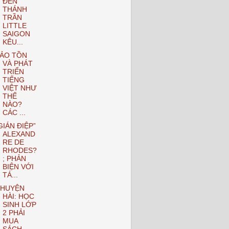
ĐỀN
THÁNH
TRẦN
LITTLE
SAIGON
KÊU...
ẢO TỒN
VÀ PHÁT
TRIỂN
TIẾNG
VIỆT NHƯ
THẾ
NÀO?
CÁC ...
GIÁN ĐIỆP”
ALEXAND
RE DE
RHODES?
; PHẢN
BIỆN VỚI
TÁ...
HUYỆN
HÀI: HỌC
SINH LỚP
2 PHẢI
MUA