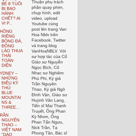
Thuận phụ trách
BÉ 8 TUỔI
phần quay phim,
BỊ BẠO
chụp hình, edit
HÀNH
video, upload
CHẾT? AI
VI P...
Youtube cùng
post lên trang Van
HÔNG
Hoa Nblv trên
RIÊNG
Facebook, Twitter
BÓNG ĐÁ,
và trang blog
ĐÔNG
LÀO THUA
VanHoaNBLV. Với
THÁI
sự hợp tác của Cố
TOÀN
Giáo sư Nguyễn
DIỆN
Ngọc Bích, Cố
Nhạc sư Nghiêm
YDNEY –
NHỮNG
Phú Phi, Ký giả
ĐIỀU KỲ
Trần Nguyên
THÚ:
Thao, Ký giả Ngô
BLUE
Đình Vận, Giáo sư
MOUNTAI
Huỳnh Văn Lang,
NS &
Tiến sĩ Mai Thanh
THREE...
Truyết, Ông Phan
RẦN
Kỳ Nhơn, Ông
NGUYÊN
Phan Tấn Ngưu,
THAO –
Nick Trần, Tạ
VIỆT NAM
Phong Tần, Bác sĩ
“DẠO