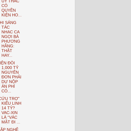
ỦY THÁC
CÓ
QUYỀN
KIỆN HO...
HI SÁNG
TÁC
NHẠC CA
NGỢI BÀ
PHƯƠNG
HẰNG:
THẬT
HAY...
IỆN ĐÒI
1,000 TỶ
NGUYÊN
ĐƠN PHẢI
DỰ NỘP
ÁN PHÍ
CÓ...
CỨU TRỢ”
KIỂU LINH
14 TỶ?
VAC-XIN
LÀ “VÁC
MẶT ĐI ...
ẶP NGHỆ