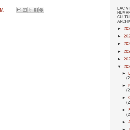
LAC V
AM
HUMAN
CULTU
ARCHI
►
20
►
20
►
20
►
20
►
20
▼
20
►
(
►
(
►
(
►
(
►
►