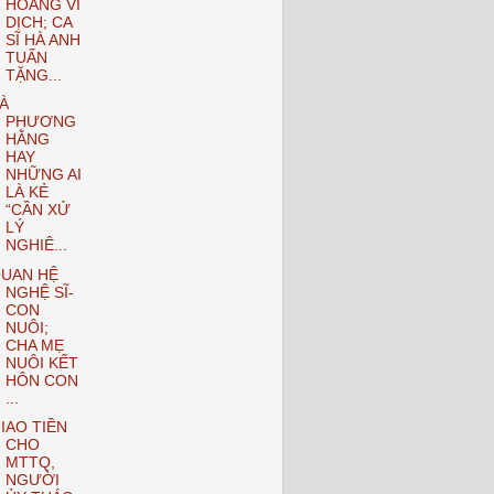
HOẢNG VÌ
DỊCH; CA
SĨ HÀ ANH
TUẤN
TẶNG...
À
PHƯƠNG
HẰNG
HAY
NHỮNG AI
LÀ KẺ
“CẦN XỬ
LÝ
NGHIÊ...
UAN HỆ
NGHỆ SĨ-
CON
NUÔI;
CHA MẸ
NUÔI KẾT
HÔN CON
...
IAO TIỀN
CHO
MTTQ,
NGƯỜI