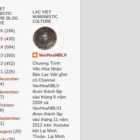
IET
LAC VIET
ISTIC
HUMANISTIC
RE BLOG
CULTURE
VE
26
(186)
25
(430)
24
(584)
VanHoaNBLV
23
(350)
Chương Trình
22
(452)
Văn Hóa Nhân
21
(225)
Bản Lạc Việt gồm
December
có Channel
24)
VanHoaNBLV
đuợc thành lập
November
27)
vào tháng 6 năm
2009 và
October
VanHoaNBLV1
26)
được thành lập
September
vào tháng 11 năm
21)
2012 trên Youtube
bởi Lại Minh
August
(20)
Thuận. Lại Minh
July
(25)