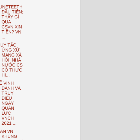
UNETEETH
ĐẦU TIÊN;
THẤY GÌ
QUA
CSVN XIN
TIỀN? VN
...
UY TẮC
ỨNG XỬ
MẠNG XÃ
HỘI: NHÀ
NƯỚC CS
CÓ THỰC
HI...
Ễ VINH
DANH VÀ
TRUY
ĐIỆU
NGÀY
QUÂN
LỰC
VNCH
2021 ...
ÂN VN
KHỦNG