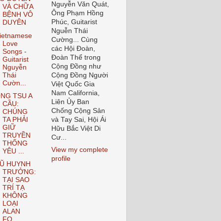
Nguyễn Văn Quát,
VÀ CHỮA
Ông Phạm Hồng
BỆNH VÔ
Phúc, Guitarist
DUYÊN
Nguễn Thái
ietnamese
Cường... Cùng
Love
các Hội Đoàn,
Songs -
Đoàn Thể trong
Guitarist
Cộng Đồng như
Nguyễn
Thái
Cộng Đồng Người
Cườn...
Việt Quốc Gia
Nam California,
NG TSU A
Liên Ủy Ban
CẦU:
Chống Cộng Sản
CHÚNG
TA PHẢI
và Tay Sai, Hội Ái
GIỮ
Hữu Bắc Việt Di
TRUYỀN
Cư...
THỐNG
View my complete
YÊU ...
profile
Ũ HUYNH
TRƯỞNG:
TẠI SAO
TRÍ TẠ
KHÔNG
LOẠI
ALAN
FO...