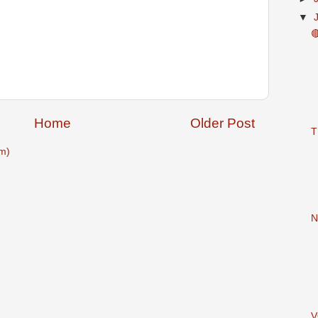
▼

Home
Older Post
T
m)
N
V