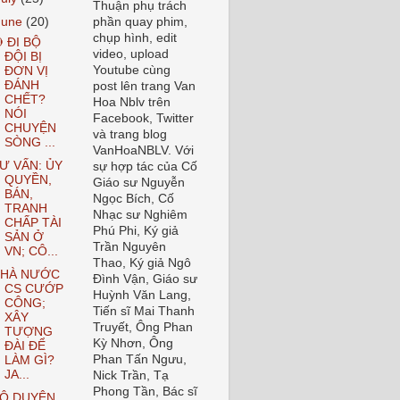
Thuận phụ trách
June
(20)
phần quay phim,
chụp hình, edit
 ĐI BỘ
video, upload
ĐỘI BỊ
Youtube cùng
ĐƠN VỊ
ĐÁNH
post lên trang Van
CHẾT?
Hoa Nblv trên
NÓI
Facebook, Twitter
CHUYỆN
và trang blog
SÒNG ...
VanHoaNBLV. Với
Ư VẤN: ỦY
sự hợp tác của Cố
QUYỀN,
Giáo sư Nguyễn
BÁN,
Ngọc Bích, Cố
TRANH
Nhạc sư Nghiêm
CHẤP TÀI
Phú Phi, Ký giả
SẢN Ở
Trần Nguyên
VN; CÔ...
Thao, Ký giả Ngô
HÀ NƯỚC
Đình Vận, Giáo sư
CS CƯỚP
Huỳnh Văn Lang,
CÔNG;
Tiến sĩ Mai Thanh
XÂY
Truyết, Ông Phan
TƯỢNG
Kỳ Nhơn, Ông
ĐÀI ĐỂ
Phan Tấn Ngưu,
LÀM GÌ?
JA...
Nick Trần, Tạ
Phong Tần, Bác sĩ
Ô DUYÊN