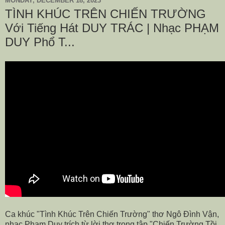
MONDAY, DECEMBER 18, 2023
TÌNH KHÚC TRÊN CHIẾN TRƯỜNG
Với Tiếng Hát DUY TRÁC | Nhạc PHẠM
DUY Phổ T...
Ca khúc "Tình Khúc Trên Chiến Trường" thơ Ngô Đình Vận,
nhạc Phạm Duy trích từ lời thơ trong tập "Chiến Trường Tồi