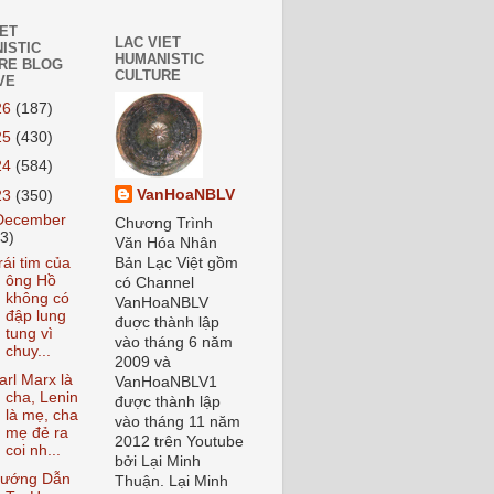
IET
LAC VIET
ISTIC
HUMANISTIC
RE BLOG
CULTURE
VE
26
(187)
25
(430)
24
(584)
VanHoaNBLV
23
(350)
December
Chương Trình
23)
Văn Hóa Nhân
rái tim của
Bản Lạc Việt gồm
ông Hồ
có Channel
không có
VanHoaNBLV
đập lung
đuợc thành lập
tung vì
vào tháng 6 năm
chuy...
2009 và
arl Marx là
VanHoaNBLV1
cha, Lenin
được thành lập
là mẹ, cha
vào tháng 11 năm
mẹ đẻ ra
2012 trên Youtube
coi nh...
bởi Lại Minh
ướng Dẫn
Thuận. Lại Minh