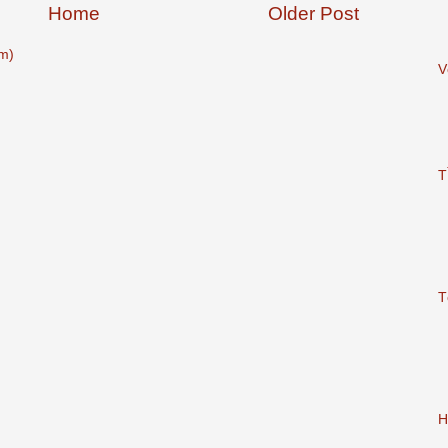
Home
Older Post
m)
V
T
T
H