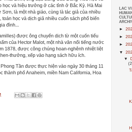
 học và hiệu trưởng ở các tỉnh ở Bắc Kỳ. Hà Mai
LAC V
 Sơn, là một nhà giáo, cùng là tác giả của nhiều
HUMAN
CULTU
 toán học và dịch giả nhiều cuốn sách phổ biến
ARCHI
a đình...
►
20
milles) được ông chuyển dịch từ một cuốn tiểu
►
20
phẩm của Hector Malot, một nhà văn nổi tiếng nước
►
20
ăm 1878, được công chúng hoan-nghênh nhiệt liệt
▼
20
en-thưởng, xếp vào hạng sách hữu ích.
▼
(
 Phong Tần được thực hiện vào ngày 30 tháng 11
T
ộc thành phố Anaheim, miền Nam California, Hoa
M
K
H