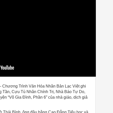
– Chương Trình Văn Hóa Nhân Bản Lạc Việt ghi
ng Tần, Cựu Tù Nhân Chính Trị, Nhà Báo Tự Do,
yện “Vô Gia Đình, Phần 6” của nhà giáo, dịch giả
 ở Thái Bình, ông đậu bằng Cao Đẳng Tiểu học và