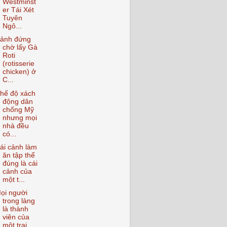
Westminst
er Tái Xét
Tuyên
Ngô...
ảnh đứng
chờ lấy Gà
Roti
(rotisserie
chicken) ở
C...
hế độ xách
động dân
chống Mỹ
nhưng mọi
nhà đều
có...
ái cảnh làm
ăn tập thể
đúng là cái
cảnh của
một t...
ọi người
trong làng
là thành
viên của
một trại