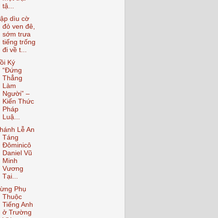
tậ...
ập dìu cờ
đỏ ven đê,
sớm trưa
tiếng trống
đi về t...
ồi Ký
“Đứng
Thẳng
Làm
Người” –
Kiến Thức
Pháp
Luậ...
hánh Lễ An
Táng
Đôminicô
Daniel Vũ
Minh
Vương
Tại...
ừng Phụ
Thuộc
Tiếng Anh
ở Trường