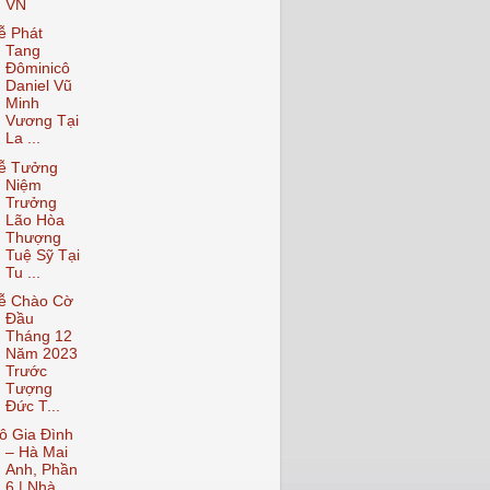
VN
ễ Phát
Tang
Đôminicô
Daniel Vũ
Minh
Vương Tại
La ...
ễ Tưởng
Niệm
Trưởng
Lão Hòa
Thượng
Tuệ Sỹ Tại
Tu ...
ễ Chào Cờ
Đầu
Tháng 12
Năm 2023
Trước
Tượng
Đức T...
ô Gia Đình
– Hà Mai
Anh, Phần
6 | Nhà