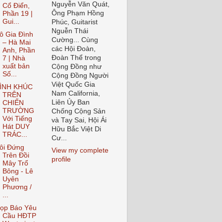
Nguyễn Văn Quát,
Cổ Điển,
Ông Phạm Hồng
Phần 19 |
Gui...
Phúc, Guitarist
Nguễn Thái
ô Gia Đình
Cường... Cùng
– Hà Mai
các Hội Đoàn,
Anh, Phần
Đoàn Thể trong
7 | Nhà
xuất bản
Cộng Đồng như
Số...
Cộng Đồng Người
Việt Quốc Gia
ÌNH KHÚC
Nam California,
TRÊN
Liên Ủy Ban
CHIẾN
TRƯỜNG
Chống Cộng Sản
Với Tiếng
và Tay Sai, Hội Ái
Hát DUY
Hữu Bắc Việt Di
TRÁC...
Cư...
ôi Đứng
View my complete
Trên Đồi
profile
Mây Trổ
Bông - Lê
Uyên
Phương /
...
ọp Báo Yêu
Cầu HĐTP