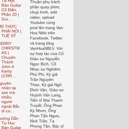
Tự Học
Thuận phụ trách
Đàn Guitar
phần quay phim,
Cổ Điển,
chụp hình, edit
Phần 20 |
video, upload
Gui...
Youtube cùng
RÍ THỨC
post lên trang Van
PHẢI NÓI |
Hoa Nblv trên
TUỆ SỸ
Facebook, Twitter
và trang blog
ERRY
CHRISTM
VanHoaNBLV. Với
AS |
sự hợp tác của Cố
Chuyện
Giáo sư Nguyễn
Thánh
Ngọc Bích, Cố
John ở
Nhạc sư Nghiêm
Kanty
Phú Phi, Ký giả
(1390 ...
Trần Nguyên
guyên
Thao, Ký giả Ngô
nhân tại
Đình Vận, Giáo sư
sao mà
Huỳnh Văn Lang,
nhiều
Tiến sĩ Mai Thanh
người
Truyết, Ông Phan
ngoài Bắc
Kỳ Nhơn, Ông
di cư...
Phan Tấn Ngưu,
ướng Dẫn
Nick Trần, Tạ
Tự Học
Phong Tần, Bác sĩ
Đàn Guitar