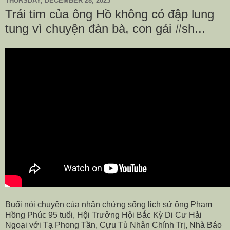
THURSDAY, DECEMBER 28, 2023
Trái tim của ông Hồ không có đập lung
tung vì chuyện đàn bà, con gái #sh...
Buổi nói chuyện của nhân chứng sống lịch sử ông Phạm
Hồng Phúc 95 tuổi, Hội Trưởng Hội Bắc Kỳ Di Cư Hải
Ngoại với Tạ Phong Tần, Cựu Tù Nhân Chính Trị, Nhà Báo