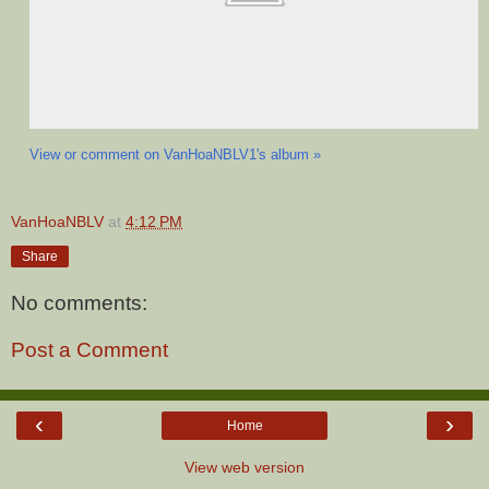
View or comment on VanHoaNBLV1's album »
VanHoaNBLV
at
4:12 PM
Share
No comments:
Post a Comment
‹
›
Home
View web version