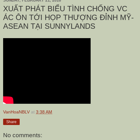
SUNDAY, FEBRUARY 21, 2016
XUẤT PHÁT BIỂU TÌNH CHỐNG VC
ÁC ÔN TỚI HỌP THƯỢNG ĐỈNH MỸ-
ASEAN TẠI SUNNYLANDS
VanHoaNBLV
at
3:38 AM
Share
No comments: