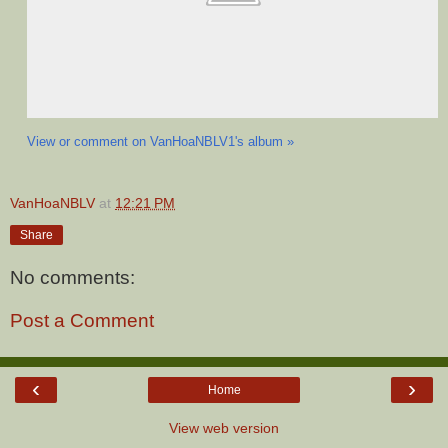
View or comment on VanHoaNBLV1's album »
VanHoaNBLV
at
12:21 PM
Share
No comments:
Post a Comment
‹
›
Home
View web version